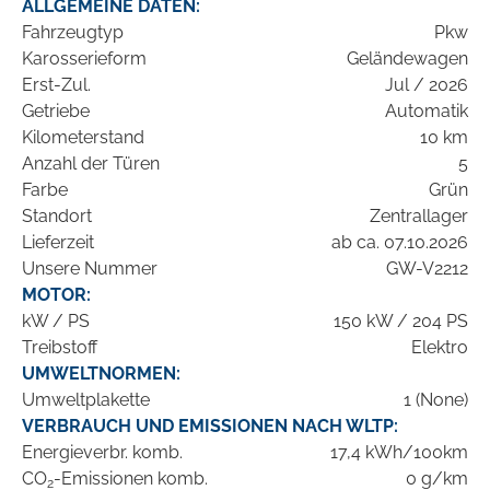
ALLGEMEINE DATEN:
Fahrzeugtyp
Pkw
Karosserieform
Geländewagen
Erst-Zul.
Jul / 2026
Getriebe
Automatik
Kilometerstand
10 km
Anzahl der Türen
5
Farbe
Grün
Standort
Zentrallager
Lieferzeit
ab ca. 07.10.2026
Unsere Nummer
GW-V2212
MOTOR:
kW / PS
150 kW / 204 PS
Treibstoff
Elektro
UMWELTNORMEN:
Umweltplakette
1 (None)
VERBRAUCH UND EMISSIONEN NACH WLTP:
Energieverbr. komb.
17,4 kWh/100km
CO
-Emissionen komb.
0 g/km
2