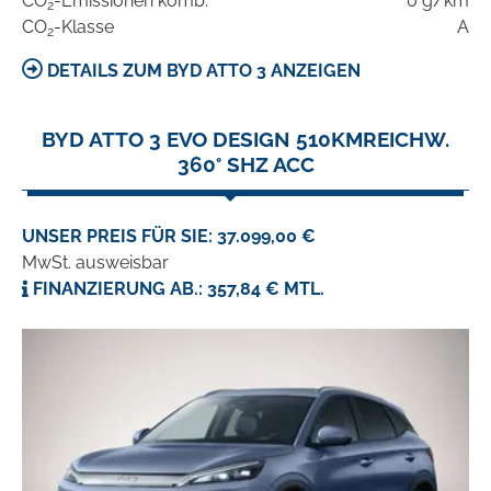
CO
-Emissionen komb.
0 g/km
2
CO
-Klasse
A
2
DETAILS ZUM BYD ATTO 3 ANZEIGEN
BYD ATTO 3 EVO DESIGN 510KMREICHW.
360° SHZ ACC
UNSER PREIS FÜR SIE: 37.099,00 €
MwSt. ausweisbar
FINANZIERUNG AB.: 357,84 € MTL.