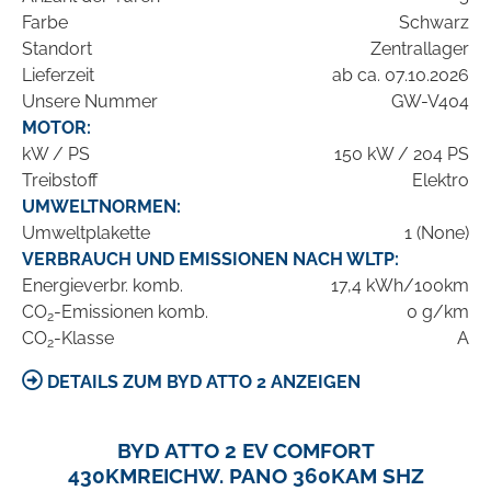
Farbe
Schwarz
Standort
Zentrallager
Lieferzeit
ab ca. 07.10.2026
Unsere Nummer
GW-V404
MOTOR:
kW / PS
150 kW / 204 PS
Treibstoff
Elektro
UMWELTNORMEN:
Umweltplakette
1 (None)
VERBRAUCH UND EMISSIONEN NACH WLTP:
Energieverbr. komb.
17,4 kWh/100km
CO
-Emissionen komb.
0 g/km
2
CO
-Klasse
A
2
DETAILS ZUM BYD ATTO 2 ANZEIGEN
BYD ATTO 2 EV COMFORT
430KMREICHW. PANO 360KAM SHZ