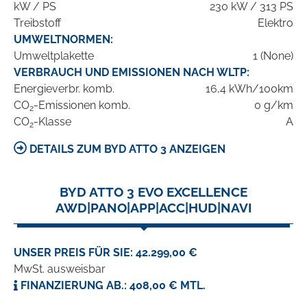
kW / PS
230 kW / 313 PS
Treibstoff
Elektro
UMWELTNORMEN:
Umweltplakette
1 (None)
VERBRAUCH UND EMISSIONEN NACH WLTP:
Energieverbr. komb.
16,4 kWh/100km
CO
-Emissionen komb.
0 g/km
2
CO
-Klasse
A
2
DETAILS ZUM BYD ATTO 3 ANZEIGEN
BYD ATTO 3 EVO EXCELLENCE
AWD|PANO|APP|ACC|HUD|NAVI
UNSER PREIS FÜR SIE: 42.299,00 €
MwSt. ausweisbar
FINANZIERUNG AB.: 408,00 € MTL.