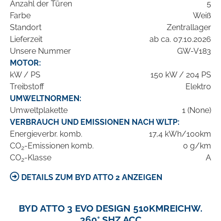
Anzahl der Türen
5
Farbe
Weiß
Standort
Zentrallager
Lieferzeit
ab ca. 07.10.2026
Unsere Nummer
GW-V183
MOTOR:
kW / PS
150 kW / 204 PS
Treibstoff
Elektro
UMWELTNORMEN:
Umweltplakette
1 (None)
VERBRAUCH UND EMISSIONEN NACH WLTP:
Energieverbr. komb.
17,4 kWh/100km
CO
-Emissionen komb.
0 g/km
2
CO
-Klasse
A
2
DETAILS ZUM BYD ATTO 2 ANZEIGEN
BYD ATTO 3 EVO DESIGN 510KMREICHW.
360° SHZ ACC