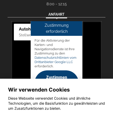
8:00 - 12:15
ANFAHRT
Zustimmung
Autohaus Picker
erforderlich
Stellwerk 5, 57368 Lennestadt
Für die Aktivierung der
Karten- und
Navigationsdienste ist Ihre
Zustimmung zu den
Datenschutzrichtlinien vom
Drittanbieter Google LLC
erforderlich.
Zustimmen
und
Wir verwenden Cookies
aktivieren
Diese Webseite verwendet Cookies und ähnliche
Technologien, um die Basisfunktion zu gewährleisten und
um Zusatzfunktionen zu bieten.