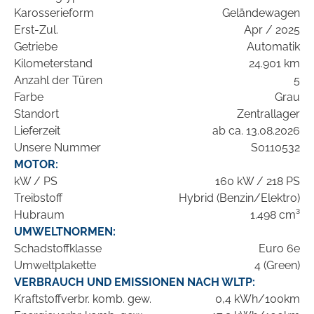
Karosserieform
Geländewagen
Erst-Zul.
Apr / 2025
Getriebe
Automatik
Kilometerstand
24.901 km
Anzahl der Türen
5
Farbe
Grau
Standort
Zentrallager
Lieferzeit
ab ca. 13.08.2026
Unsere Nummer
S0110532
MOTOR:
kW / PS
160 kW / 218 PS
Treibstoff
Hybrid (Benzin/Elektro)
Hubraum
1.498 cm³
UMWELTNORMEN:
Schadstoffklasse
Euro 6e
Umweltplakette
4 (Green)
VERBRAUCH UND EMISSIONEN NACH WLTP:
Kraftstoffverbr. komb. gew.
0,4 kWh/100km