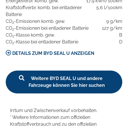
Energieverbr. komb. gew.
17,9 kWh/100km
Kraftstoffverbr. komb. bei entladener
5,6 l/100km
Batterie
CO
-Emissionen komb. gew.
9 g/km
2
CO
-Emissionen bei entladener Batterie
127 g/km
2
CO
-Klasse komb. gew.
B
2
CO
-Klasse bei entladener Batterie
D
2
DETAILS ZUM BYD SEAL U ANZEIGEN
Weitere BYD SEAL U und andere
Fahrzeuge können Sie hier suchen
Irrtum und Zwischenverkauf vorbehalten.
* Weitere Informationen zum offiziellen
Kraftstoffverbrauch und zu den offiziellen