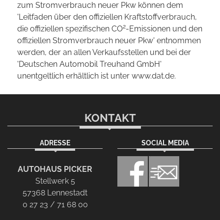
zum Stromverbrauch neuer Pkw können dem
'Leitfaden über den offiziellen Kraftstoffverbrauch,
2
die offiziellen spezifischen CO
-Emissionen und den
offiziellen Stromverbrauch neuer Pkw' entnommen
werden, der an allen Verkaufsstellen und bei der
'Deutschen Automobil Treuhand GmbH'
unentgeltlich erhältlich ist unter www.dat.de.
KONTAKT
ADRESSE
SOCIAL MEDIA
AUTOHAUS PICKER
Stellwerk 5
57368 Lennestadt
0 27 23 / 71 68 00