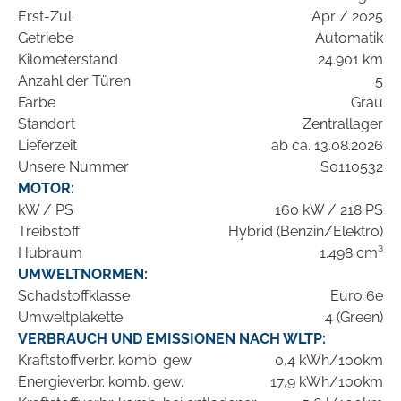
Erst-Zul.
Apr / 2025
Getriebe
Automatik
Kilometerstand
24.901 km
Anzahl der Türen
5
Farbe
Grau
Standort
Zentrallager
Lieferzeit
ab ca. 13.08.2026
Unsere Nummer
S0110532
MOTOR:
kW / PS
160 kW / 218 PS
Treibstoff
Hybrid (Benzin/Elektro)
Hubraum
1.498 cm³
UMWELTNORMEN:
Schadstoffklasse
Euro 6e
Umweltplakette
4 (Green)
VERBRAUCH UND EMISSIONEN NACH WLTP:
Kraftstoffverbr. komb. gew.
0,4 kWh/100km
Energieverbr. komb. gew.
17,9 kWh/100km