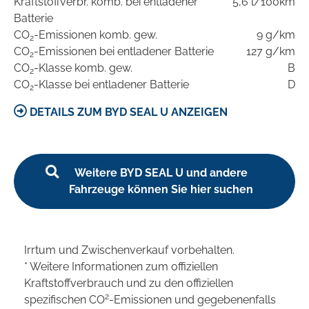
Kraftstoffverbr. komb. bei entladener
5,6 l/100km
Batterie
CO
-Emissionen komb. gew.
9 g/km
2
CO
-Emissionen bei entladener Batterie
127 g/km
2
CO
-Klasse komb. gew.
B
2
CO
-Klasse bei entladener Batterie
D
2
DETAILS ZUM BYD SEAL U ANZEIGEN
Weitere BYD SEAL U und andere
Fahrzeuge können Sie hier suchen
Irrtum und Zwischenverkauf vorbehalten.
* Weitere Informationen zum offiziellen
Kraftstoffverbrauch und zu den offiziellen
2
spezifischen CO
-Emissionen und gegebenenfalls