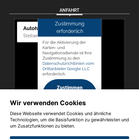
ANFAHRT
Zustimmung
Autohaus Picker
erforderlich
Stellwerk 5, 57368 Lennestadt
Für die Aktivierung der
Karten- und
Navigationsdienste ist Ihre
Zustimmung zu den
Datenschutzrichtlinien vom
Drittanbieter Google LLC
erforderlich.
Zustimmen
und
Wir verwenden Cookies
aktivieren
Diese Webseite verwendet Cookies und ähnliche
Technologien, um die Basisfunktion zu gewährleisten und
um Zusatzfunktionen zu bieten.