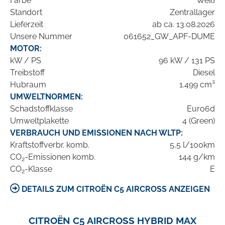
Farbe
Weiß
Standort
Zentrallager
Lieferzeit
ab ca. 13.08.2026
Unsere Nummer
061652_GW_APF-DUME
MOTOR:
kW / PS
96 kW / 131 PS
Treibstoff
Diesel
Hubraum
1.499 cm³
UMWELTNORMEN:
Schadstoffklasse
Euro6d
Umweltplakette
4 (Green)
VERBRAUCH UND EMISSIONEN NACH WLTP:
Kraftstoffverbr. komb.
5,5 l/100km
CO
-Emissionen komb.
144 g/km
2
CO
-Klasse
E
2
DETAILS ZUM CITROËN C5 AIRCROSS ANZEIGEN
CITROËN C5 AIRCROSS HYBRID MAX