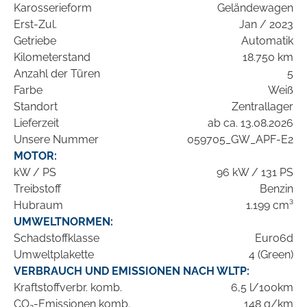
Karosserieform
Geländewagen
Erst-Zul.
Jan / 2023
Getriebe
Automatik
Kilometerstand
18.750 km
Anzahl der Türen
5
Farbe
Weiß
Standort
Zentrallager
Lieferzeit
ab ca. 13.08.2026
Unsere Nummer
059705_GW_APF-E2
MOTOR:
kW / PS
96 kW / 131 PS
Treibstoff
Benzin
Hubraum
1.199 cm³
UMWELTNORMEN:
Schadstoffklasse
Euro6d
Umweltplakette
4 (Green)
VERBRAUCH UND EMISSIONEN NACH WLTP:
Kraftstoffverbr. komb.
6,5 l/100km
CO
-Emissionen komb.
148 g/km