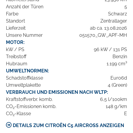
Anzahl der Türen
5
Farbe
Schwarz
Standort
Zentrallager
Lieferzeit
ab ca. 13.08.2026
Unsere Nummer
051570_GW_APF-MH
MOTOR:
kW / PS
96 kW / 131 PS
Treibstoff
Benzin
Hubraum
1.199 cm³
UMWELTNORMEN:
Schadstoffklasse
Euro6d
Umweltplakette
4 (Green)
VERBRAUCH UND EMISSIONEN NACH WLTP:
Kraftstoffverbr. komb.
6,5 l/100km
CO
-Emissionen komb.
148 g/km
2
CO
-Klasse
E
2
DETAILS ZUM CITROËN C5 AIRCROSS ANZEIGEN