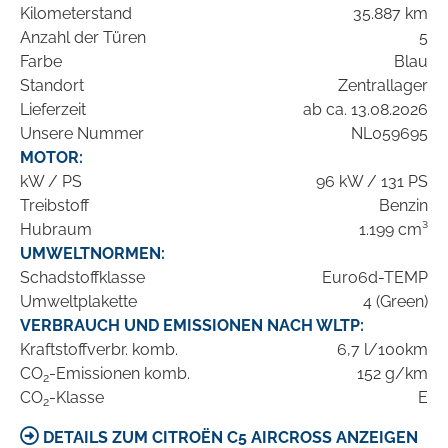
Kilometerstand
35.887 km
Anzahl der Türen
5
Farbe
Blau
Standort
Zentrallager
Lieferzeit
ab ca. 13.08.2026
Unsere Nummer
NL059695
MOTOR:
kW / PS
96 kW / 131 PS
Treibstoff
Benzin
Hubraum
1.199 cm³
UMWELTNORMEN:
Schadstoffklasse
Euro6d-TEMP
Umweltplakette
4 (Green)
VERBRAUCH UND EMISSIONEN NACH WLTP:
Kraftstoffverbr. komb.
6,7 l/100km
CO
-Emissionen komb.
152 g/km
2
CO
-Klasse
E
2
DETAILS ZUM CITROËN C5 AIRCROSS ANZEIGEN