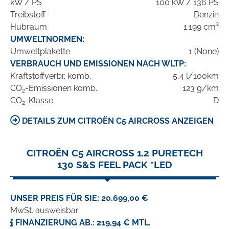
kW / PS
100 kW / 136 PS
Treibstoff
Benzin
Hubraum
1.199 cm³
UMWELTNORMEN:
Umweltplakette
1 (None)
VERBRAUCH UND EMISSIONEN NACH WLTP:
Kraftstoffverbr. komb.
5,4 l/100km
CO
-Emissionen komb.
123 g/km
2
CO
-Klasse
D
2
DETAILS ZUM CITROËN C5 AIRCROSS ANZEIGEN
CITROËN C5 AIRCROSS 1.2 PURETECH
130 S&S FEEL PACK *LED
UNSER PREIS FÜR SIE: 20.699,00 €
MwSt. ausweisbar
FINANZIERUNG AB.: 219,94 € MTL.