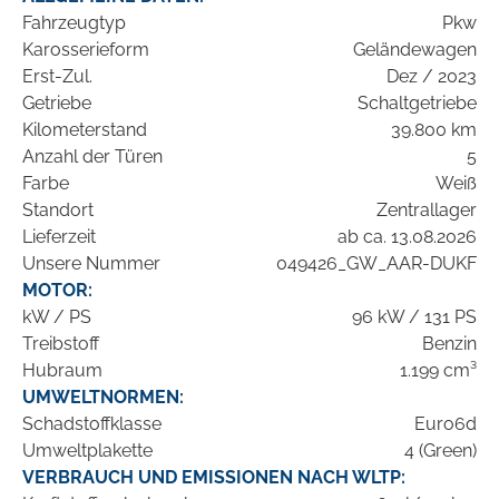
Fahrzeugtyp
Pkw
Karosserieform
Geländewagen
Erst-Zul.
Dez / 2023
Getriebe
Schaltgetriebe
Kilometerstand
39.800 km
Anzahl der Türen
5
Farbe
Weiß
Standort
Zentrallager
Lieferzeit
ab ca. 13.08.2026
Unsere Nummer
049426_GW_AAR-DUKF
MOTOR:
kW / PS
96 kW / 131 PS
Treibstoff
Benzin
Hubraum
1.199 cm³
UMWELTNORMEN:
Schadstoffklasse
Euro6d
Umweltplakette
4 (Green)
VERBRAUCH UND EMISSIONEN NACH WLTP: