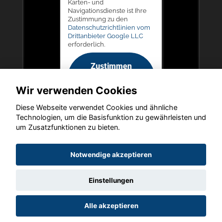
Karten- und
Navigationsdienste ist Ihre
Zustimmung zu den
Datenschutzrichtlinien vom
Drittanbieter Google LLC
erforderlich.
Zustimmen
und
Wir verwenden Cookies
aktivieren
Diese Webseite verwendet Cookies und ähnliche
Technologien, um die Basisfunktion zu gewährleisten und
um Zusatzfunktionen zu bieten.
Copyright © 2026. Autohaus Picker
Notwendige akzeptieren
Einstellungen
Startseite
Datenschutz
Impressum
AGB
AGB (Service)
Alle akzeptieren
AGB (Teile)
AGB (Gebrauchtwagen)
Widerruf