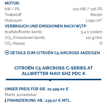
MOTOR:
kW / PS
100 kW / 136 PS
Treibstoff
Benzin
Hubraum
1.199 cm³
VERBRAUCH UND EMISSIONEN NACH WLTP:
Kraftstoffverbr. komb.
5,4 l/100km
CO
-Emissionen komb.
121 g/km
2
CO
-Klasse
D
2
DETAILS ZUM CITROËN C5 AIRCROSS ANZEIGEN
CITROËN C5 AIRCROSS C-SERIES AT
ALLWETTER NAVI SHZ PDC K
UNSER PREIS FÜR SIE: 22.499,00 €
MwSt. ausweisbar
FINANZIERUNG AB.: 239,07 € MTL.