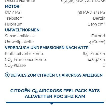
Unsere Nummer
051565_GW_AAR-DUKF
MOTOR:
kW / PS
96 kW / 131 PS
Treibstoff
Benzin
Hubraum
1.199 cm³
UMWELTNORMEN:
Schadstoffklasse
Euro6d
Umweltplakette
4 (Green)
VERBRAUCH UND EMISSIONEN NACH WLTP:
Kraftstoffverbr. komb.
6,5 l/100km
CO
-Emissionen komb.
148 g/km
2
CO
-Klasse
E
2
DETAILS ZUM CITROËN C5 AIRCROSS ANZEIGEN
CITROËN C5 AIRCROSS FEEL PACK EAT8
ALLWETTER PDC SHZ KAM