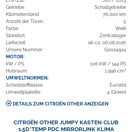
Erst-Zul.
Jun / 2023
Getriebe
Schaltgetriebe
Kilometerstand
76.000 km
Anzahl der Türen
5
Farbe
Weiß
Standort
Zentrallager
Lieferzeit
ab ca. 06.08.2026
Unsere Nummer
G0024924
MOTOR:
kW / PS
106 kW / 144 PS
Hubraum
1.996 cm³
UMWELTNORMEN:
Schadstoffklasse
Euro6d
Umweltplakette
4 (Green)
DETAILS ZUM CITROËN OTHER ANZEIGEN
CITROËN OTHER JUMPY KASTEN CLUB
1.5D*TEMP PDC MIRRORLINK KLIMA