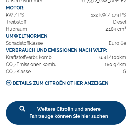
Unsere Nummer
107372_GW_APF-E2
MOTOR:
kW / PS
132 kW / 179 PS
Treibstoff
Diesel
Hubraum
2.184 cm³
UMWELTNORMEN:
Schadstoffklasse
Euro 6e
VERBRAUCH UND EMISSIONEN NACH WLTP:
Kraftstoffverbr. komb.
6,8 l/100km
CO
-Emissionen komb.
180 g/km
2
CO
-Klasse
G
2
DETAILS ZUM CITROËN OTHER ANZEIGEN
Weitere Citroën und andere
Fahrzeuge können Sie hier suchen