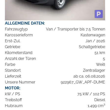
ALLGEMEINE DATEN:
Fahrzeugtyp
Van / Transporter bis 7,5 Tonnen
Karosserieform
Kastenwagen
Erst-Zul.
Jan / 2026
Getriebe
Schaltgetriebe
Kilometerstand
51 km
Anzahl der Türen
5
Farbe
Weiß
Standort
Zentrallager
Lieferzeit
ab ca. 06.08.2026
Unsere Nummer
922967_GW_APF-DUME
MOTOR:
kW / PS
75 kW / 102 PS
Treibstoff
Diesel
Hubraum
1.499 cm³