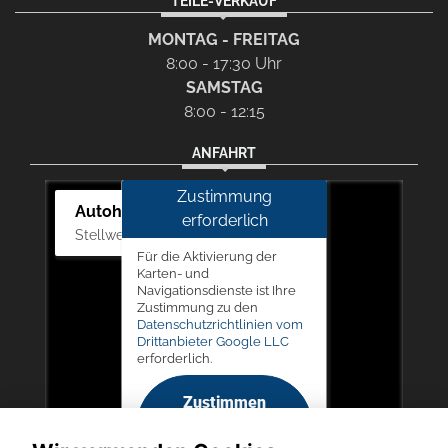
TEILE-VERKAUF
MONTAG - FREITAG
8:00 - 17:30 Uhr
SAMSTAG
8:00 - 12:15
ANFAHRT
Zustimmung
Autohaus Picker
erforderlich
Stellwerk 5, 57368 Lennestadt
Für die Aktivierung der
Karten- und
Navigationsdienste ist Ihre
Zustimmung zu den
Datenschutzrichtlinien vom
Drittanbieter Google LLC
erforderlich.
Zustimmen
und