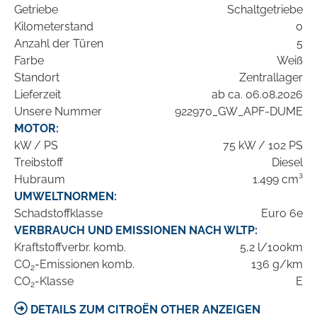
Getriebe
Schaltgetriebe
Kilometerstand
0
Anzahl der Türen
5
Farbe
Weiß
Standort
Zentrallager
Lieferzeit
ab ca. 06.08.2026
Unsere Nummer
922970_GW_APF-DUME
MOTOR:
kW / PS
75 kW / 102 PS
Treibstoff
Diesel
Hubraum
1.499 cm³
UMWELTNORMEN:
Schadstoffklasse
Euro 6e
VERBRAUCH UND EMISSIONEN NACH WLTP:
Kraftstoffverbr. komb.
5,2 l/100km
CO
-Emissionen komb.
136 g/km
2
CO
-Klasse
E
2
DETAILS ZUM CITROËN OTHER ANZEIGEN