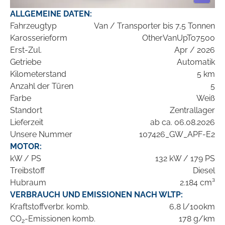
ALLGEMEINE DATEN:
Fahrzeugtyp
Van / Transporter bis 7,5 Tonnen
Karosserieform
OtherVanUpTo7500
Erst-Zul.
Apr / 2026
Getriebe
Automatik
Kilometerstand
5 km
Anzahl der Türen
5
Farbe
Weiß
Standort
Zentrallager
Lieferzeit
ab ca. 06.08.2026
Unsere Nummer
107426_GW_APF-E2
MOTOR:
kW / PS
132 kW / 179 PS
Treibstoff
Diesel
Hubraum
2.184 cm³
VERBRAUCH UND EMISSIONEN NACH WLTP:
Kraftstoffverbr. komb.
6,8 l/100km
CO
-Emissionen komb.
178 g/km
2