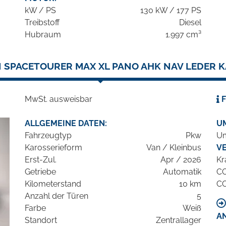
kW / PS
130 kW / 177 PS
Treibstoff
Diesel
Hubraum
1.997 cm³
 SPACETOURER MAX XL PANO AHK NAV LEDER 
MwSt. ausweisbar
F
ALLGEMEINE DATEN:
U
Fahrzeugtyp
Pkw
Um
Karosserieform
Van / Kleinbus
V
Erst-Zul.
Apr / 2026
Kr
Getriebe
Automatik
C
Kilometerstand
10 km
C
Anzahl der Türen
5
Farbe
Weiß
A
Standort
Zentrallager