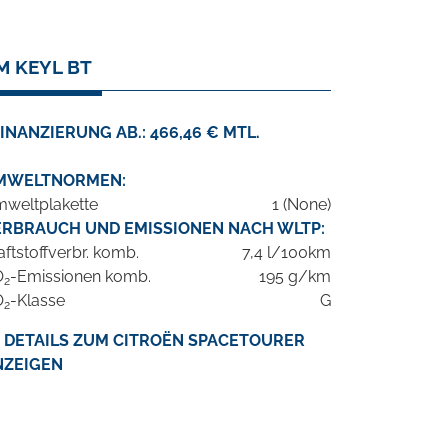
M KEYL BT
INANZIERUNG AB.: 466,46 € MTL.
MWELTNORMEN:
weltplakette
1 (None)
ERBRAUCH UND EMISSIONEN NACH WLTP:
aftstoffverbr. komb.
7,4 l/100km
O
-Emissionen komb.
195 g/km
2
O
-Klasse
G
2
DETAILS ZUM CITROËN SPACETOURER
NZEIGEN