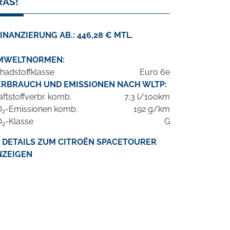
RAS!
INANZIERUNG AB.: 446,28 € MTL.
MWELTNORMEN:
hadstoffklasse
Euro 6e
ERBRAUCH UND EMISSIONEN NACH WLTP:
aftstoffverbr. komb.
7,3 l/100km
O
-Emissionen komb.
192 g/km
2
O
-Klasse
G
2
DETAILS ZUM CITROËN SPACETOURER
NZEIGEN