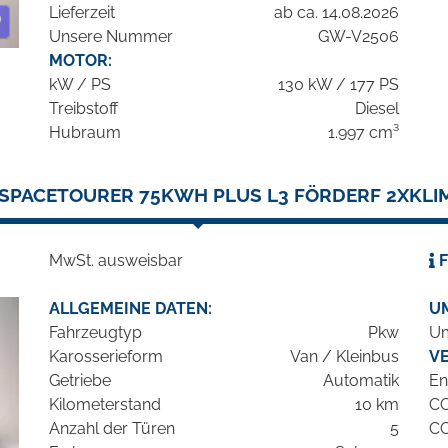
Lieferzeit
ab ca. 14.08.2026
Unsere Nummer
GW-V2506
MOTOR:
kW / PS
130 kW / 177 PS
Treibstoff
Diesel
Hubraum
1.997 cm³
SPACETOURER 75KWH PLUS L3 FÖRDERF 2XKLI
MwSt. ausweisbar
F
ALLGEMEINE DATEN:
U
Fahrzeugtyp
Pkw
Um
Karosserieform
Van / Kleinbus
V
Getriebe
Automatik
En
Kilometerstand
10 km
C
Anzahl der Türen
5
C