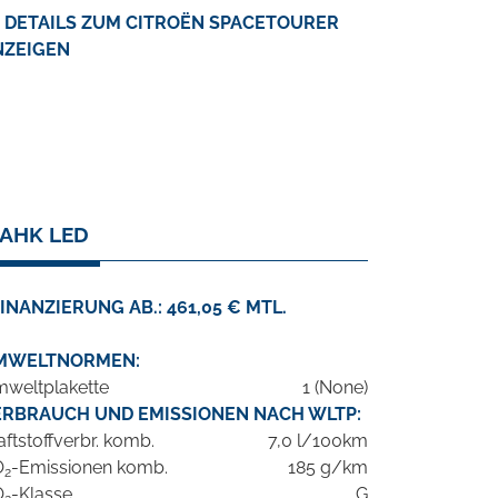
DETAILS ZUM CITROËN SPACETOURER
NZEIGEN
 AHK LED
INANZIERUNG AB.: 461,05 € MTL.
MWELTNORMEN:
weltplakette
1 (None)
ERBRAUCH UND EMISSIONEN NACH WLTP:
aftstoffverbr. komb.
7,0 l/100km
O
-Emissionen komb.
185 g/km
2
O
-Klasse
G