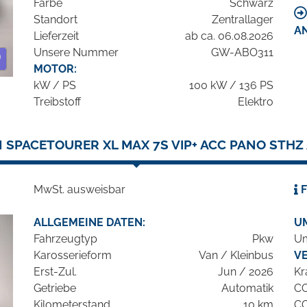
Farbe
Schwarz
Standort
Zentrallager
A
Lieferzeit
ab ca. 06.08.2026
Unsere Nummer
GW-ABO311
MOTOR:
kW / PS
100 kW / 136 PS
Treibstoff
Elektro
 SPACETOURER XL MAX 7S VIP+ ACC PANO STHZ
MwSt. ausweisbar
F
ALLGEMEINE DATEN:
U
Fahrzeugtyp
Pkw
Um
Karosserieform
Van / Kleinbus
V
Erst-Zul.
Jun / 2026
Kr
Getriebe
Automatik
C
Kilometerstand
10 km
C