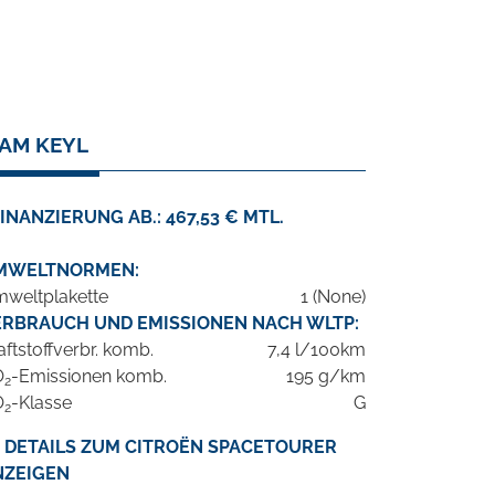
KAM KEYL
INANZIERUNG AB.: 467,53 € MTL.
MWELTNORMEN:
weltplakette
1 (None)
ERBRAUCH UND EMISSIONEN NACH WLTP:
aftstoffverbr. komb.
7,4 l/100km
O
-Emissionen komb.
195 g/km
2
O
-Klasse
G
2
DETAILS ZUM CITROËN SPACETOURER
NZEIGEN