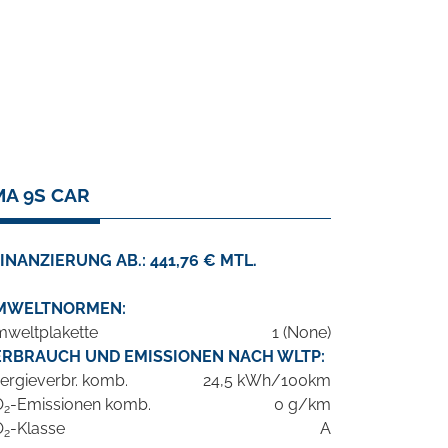
MA 9S CAR
INANZIERUNG AB.: 441,76 € MTL.
MWELTNORMEN:
weltplakette
1 (None)
ERBRAUCH UND EMISSIONEN NACH WLTP:
ergieverbr. komb.
24,5 kWh/100km
O
-Emissionen komb.
0 g/km
2
O
-Klasse
A
2