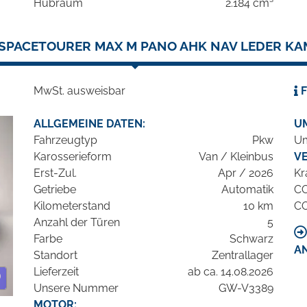
Hubraum
2.184 cm³
SPACETOURER MAX M PANO AHK NAV LEDER KA
MwSt. ausweisbar
F
ALLGEMEINE DATEN:
U
Fahrzeugtyp
Pkw
Um
Karosserieform
Van / Kleinbus
V
Erst-Zul.
Apr / 2026
Kr
Getriebe
Automatik
C
Kilometerstand
10 km
C
Anzahl der Türen
5
Farbe
Schwarz
A
Standort
Zentrallager
Lieferzeit
ab ca. 14.08.2026
Unsere Nummer
GW-V3389
MOTOR: