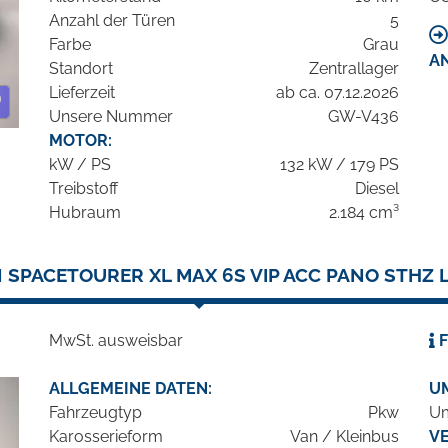
Anzahl der Türen
5
Farbe
Grau
A
Standort
Zentrallager
Lieferzeit
ab ca. 07.12.2026
Unsere Nummer
GW-V436
MOTOR:
kW / PS
132 kW / 179 PS
Treibstoff
Diesel
Hubraum
2.184 cm³
 SPACETOURER XL MAX 6S VIP ACC PANO STHZ 
MwSt. ausweisbar
F
ALLGEMEINE DATEN:
U
Fahrzeugtyp
Pkw
Um
Karosserieform
Van / Kleinbus
V