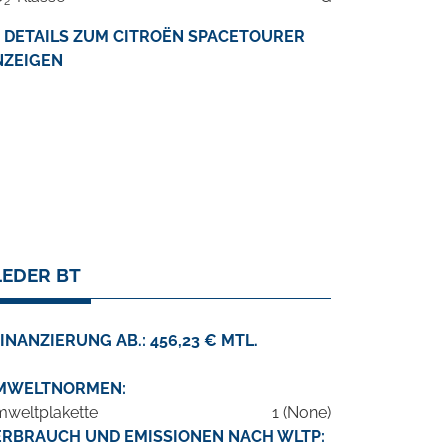
2
DETAILS ZUM CITROËN SPACETOURER
NZEIGEN
LEDER BT
INANZIERUNG AB.: 456,23 € MTL.
MWELTNORMEN:
weltplakette
1 (None)
ERBRAUCH UND EMISSIONEN NACH WLTP: