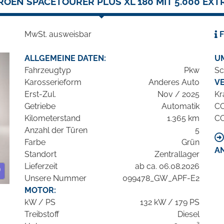
ROËN SPACETOURER PLUS XL 180 MIT 5.000 EXT
MwSt. ausweisbar
F
ALLGEMEINE DATEN:
U
Fahrzeugtyp
Pkw
Sc
Karosserieform
Anderes Auto
V
Erst-Zul.
Nov / 2025
Kr
Getriebe
Automatik
C
Kilometerstand
1.365 km
C
Anzahl der Türen
5
Farbe
Grün
A
Standort
Zentrallager
Lieferzeit
ab ca. 06.08.2026
Unsere Nummer
099478_GW_APF-E2
MOTOR:
kW / PS
132 kW / 179 PS
Treibstoff
Diesel