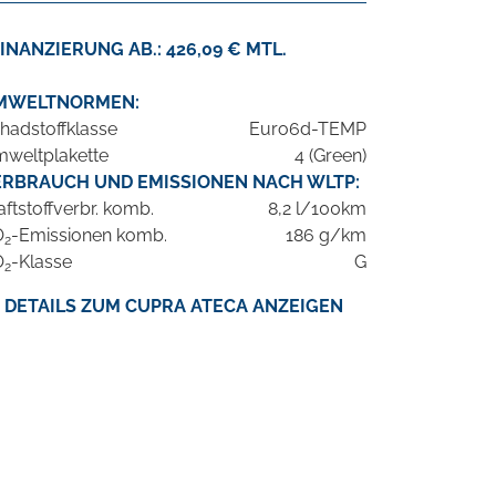
INANZIERUNG AB.: 426,09 € MTL.
MWELTNORMEN:
hadstoffklasse
Euro6d-TEMP
weltplakette
4 (Green)
ERBRAUCH UND EMISSIONEN NACH WLTP:
aftstoffverbr. komb.
8,2 l/100km
O
-Emissionen komb.
186 g/km
2
O
-Klasse
G
2
DETAILS ZUM CUPRA ATECA ANZEIGEN