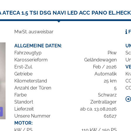
 ATECA 1.5 TSI DSG NAVI LED ACC PANO EL.HEC
MwSt. ausweisbar
F
ALLGEMEINE DATEN:
U
Fahrzeugtyp
Pkw
Sc
Karosserieform
Geländewagen
Um
Erst-Zul.
Feb / 2026
V
Getriebe
Automatik
Kr
Kilometerstand
25 km
C
Anzahl der Türen
5
C
Farbe
Schwarz
Standort
Zentrallager
Lieferzeit
ab ca. 13.08.2026
Unsere Nummer
61627
MOTOR:
kW / PS
110 kW / 150 PS