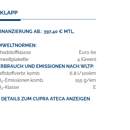
KKLAPP
INANZIERUNG AB.: 397,40 € MTL.
MWELTNORMEN:
hadstoffklasse
Euro 6e
weltplakette
4 (Green)
ERBRAUCH UND EMISSIONEN NACH WLTP:
aftstoffverbr. komb.
6,8 l/100km
O
-Emissionen komb.
155 g/km
2
O
-Klasse
E
2
DETAILS ZUM CUPRA ATECA ANZEIGEN