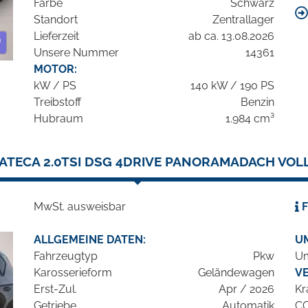
Farbe
Schwarz
Standort
Zentrallager
Lieferzeit
ab ca. 13.08.2026
Unsere Nummer
14361
MOTOR:
kW / PS
140 kW / 190 PS
Treibstoff
Benzin
Hubraum
1.984 cm³
ATECA 2.0TSI DSG 4DRIVE PANORAMADACH VOL
MwSt. ausweisbar
F
ALLGEMEINE DATEN:
U
Fahrzeugtyp
Pkw
Um
Karosserieform
Geländewagen
V
Erst-Zul.
Apr / 2026
Kr
Getriebe
Automatik
C