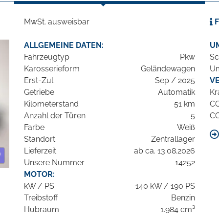
MwSt. ausweisbar
F
ALLGEMEINE DATEN:
U
Fahrzeugtyp
Pkw
Sc
Karosserieform
Geländewagen
Um
Erst-Zul.
Sep / 2025
V
Getriebe
Automatik
Kr
Kilometerstand
51 km
C
Anzahl der Türen
5
C
Farbe
Weiß
Standort
Zentrallager
Lieferzeit
ab ca. 13.08.2026
Unsere Nummer
14252
MOTOR:
kW / PS
140 kW / 190 PS
Treibstoff
Benzin
Hubraum
1.984 cm³