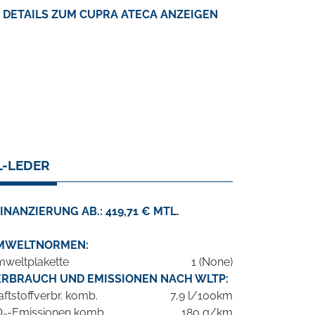
DETAILS ZUM CUPRA ATECA ANZEIGEN
L-LEDER
INANZIERUNG AB.: 419,71 € MTL.
MWELTNORMEN:
weltplakette
1 (None)
ERBRAUCH UND EMISSIONEN NACH WLTP:
aftstoffverbr. komb.
7,9 l/100km
O
-Emissionen komb.
180 g/km