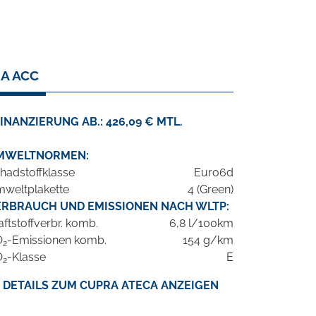
RA ACC
INANZIERUNG AB.: 426,09 € MTL.
MWELTNORMEN:
hadstoffklasse
Euro6d
weltplakette
4 (Green)
ERBRAUCH UND EMISSIONEN NACH WLTP:
aftstoffverbr. komb.
6,8 l/100km
O
-Emissionen komb.
154 g/km
2
O
-Klasse
E
2
DETAILS ZUM CUPRA ATECA ANZEIGEN