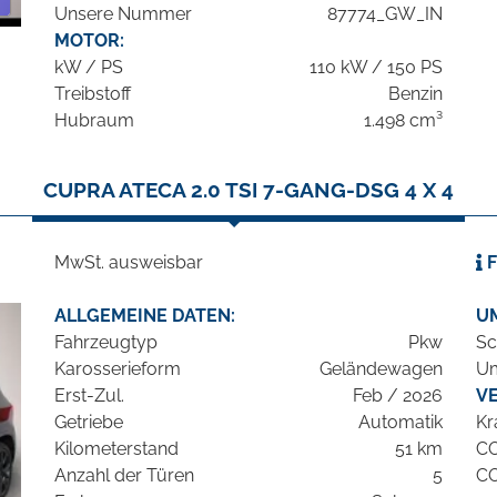
Unsere Nummer
87774_GW_IN
MOTOR:
kW / PS
110 kW / 150 PS
Treibstoff
Benzin
Hubraum
1.498 cm³
CUPRA ATECA 2.0 TSI 7-GANG-DSG 4 X 4
MwSt. ausweisbar
F
ALLGEMEINE DATEN:
U
Fahrzeugtyp
Pkw
Sc
Karosserieform
Geländewagen
Um
Erst-Zul.
Feb / 2026
V
Getriebe
Automatik
Kr
Kilometerstand
51 km
C
Anzahl der Türen
5
C