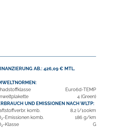
INANZIERUNG AB.: 426,09 € MTL.
MWELTNORMEN:
hadstoffklasse
Euro6d-TEMP
weltplakette
4 (Green)
ERBRAUCH UND EMISSIONEN NACH WLTP:
aftstoffverbr. komb.
8,2 l/100km
O
-Emissionen komb.
186 g/km
2
O
-Klasse
G
2