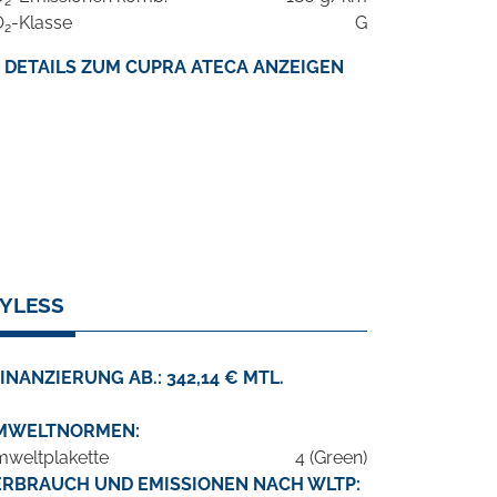
2
O
-Klasse
G
2
DETAILS ZUM CUPRA ATECA ANZEIGEN
EYLESS
INANZIERUNG AB.: 342,14 € MTL.
MWELTNORMEN:
weltplakette
4 (Green)
ERBRAUCH UND EMISSIONEN NACH WLTP: