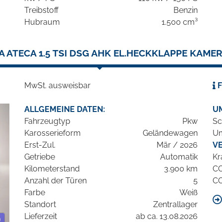
Treibstoff
Benzin
Hubraum
1.500 cm³
 ATECA 1.5 TSI DSG AHK EL.HECKKLAPPE KAME
MwSt. ausweisbar
F
ALLGEMEINE DATEN:
U
Fahrzeugtyp
Pkw
Sc
Karosserieform
Geländewagen
Um
Erst-Zul.
Mär / 2026
V
Getriebe
Automatik
Kr
Kilometerstand
3.900 km
C
Anzahl der Türen
5
C
Farbe
Weiß
Standort
Zentrallager
Lieferzeit
ab ca. 13.08.2026