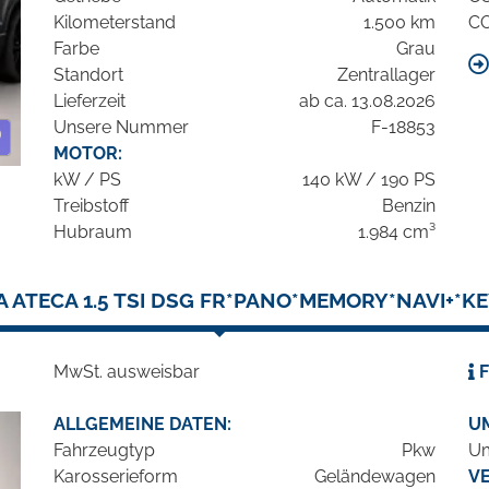
Kilometerstand
1.500 km
C
Farbe
Grau
Standort
Zentrallager
Lieferzeit
ab ca. 13.08.2026
Unsere Nummer
F-18853
MOTOR:
kW / PS
140 kW / 190 PS
Treibstoff
Benzin
Hubraum
1.984 cm³
 ATECA 1.5 TSI DSG FR*PANO*MEMORY*NAVI+*K
MwSt. ausweisbar
F
ALLGEMEINE DATEN:
U
Fahrzeugtyp
Pkw
Um
Karosserieform
Geländewagen
V