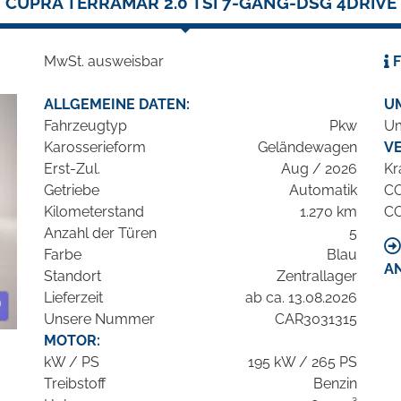
CUPRA TERRAMAR 2.0 TSI 7-GANG-DSG 4DRIVE
MwSt. ausweisbar
F
ALLGEMEINE DATEN:
U
Fahrzeugtyp
Pkw
Um
Karosserieform
Geländewagen
V
Erst-Zul.
Aug / 2026
Kr
Getriebe
Automatik
C
Kilometerstand
1.270 km
C
Anzahl der Türen
5
Farbe
Blau
A
Standort
Zentrallager
Lieferzeit
ab ca. 13.08.2026
Unsere Nummer
CAR3031315
MOTOR:
kW / PS
195 kW / 265 PS
Treibstoff
Benzin