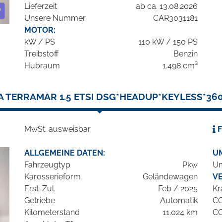
Lieferzeit
ab ca. 13.08.2026
Unsere Nummer
CAR3031181
MOTOR:
kW / PS
110 kW / 150 PS
Treibstoff
Benzin
Hubraum
1.498 cm³
 TERRAMAR 1.5 ETSI DSG*HEADUP*KEYLESS*3
MwSt. ausweisbar
F
ALLGEMEINE DATEN:
U
Fahrzeugtyp
Pkw
Um
Karosserieform
Geländewagen
V
Erst-Zul.
Feb / 2025
Kr
Getriebe
Automatik
C
Kilometerstand
11.024 km
C