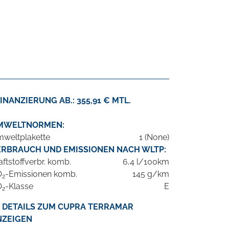
INANZIERUNG AB.: 355,91 € MTL.
MWELTNORMEN:
weltplakette
1 (None)
ERBRAUCH UND EMISSIONEN NACH WLTP:
aftstoffverbr. komb.
6,4 l/100km
O
-Emissionen komb.
145 g/km
2
O
-Klasse
E
2
DETAILS ZUM CUPRA TERRAMAR
NZEIGEN