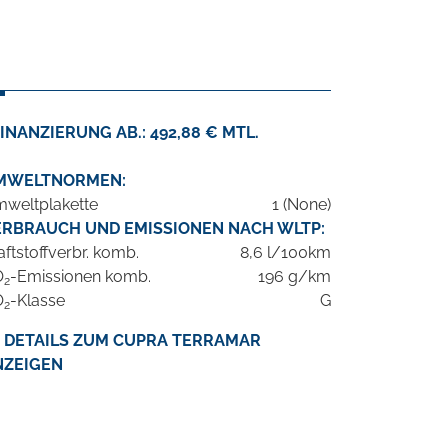
INANZIERUNG AB.: 492,88 € MTL.
MWELTNORMEN:
weltplakette
1 (None)
ERBRAUCH UND EMISSIONEN NACH WLTP:
aftstoffverbr. komb.
8,6 l/100km
O
-Emissionen komb.
196 g/km
2
O
-Klasse
G
2
DETAILS ZUM CUPRA TERRAMAR
NZEIGEN