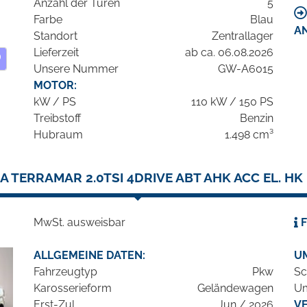
Anzahl der Türen
5
Farbe
Blau
A
Standort
Zentrallager
Lieferzeit
ab ca. 06.08.2026
Unsere Nummer
GW-A6015
MOTOR:
kW / PS
110 kW / 150 PS
Treibstoff
Benzin
Hubraum
1.498 cm³
A TERRAMAR 2.0TSI 4DRIVE ABT AHK ACC EL. HK
MwSt. ausweisbar
F
ALLGEMEINE DATEN:
U
Fahrzeugtyp
Pkw
Sc
Karosserieform
Geländewagen
Um
Erst-Zul.
Jun / 2026
V