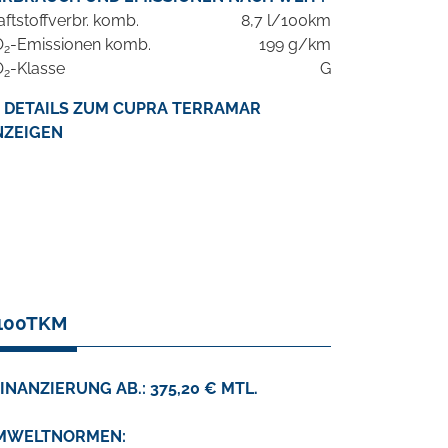
aftstoffverbr. komb.
8,7 l/100km
O
-Emissionen komb.
199 g/km
2
O
-Klasse
G
2
DETAILS ZUM CUPRA TERRAMAR
NZEIGEN
/100TKM
INANZIERUNG AB.: 375,20 € MTL.
MWELTNORMEN: