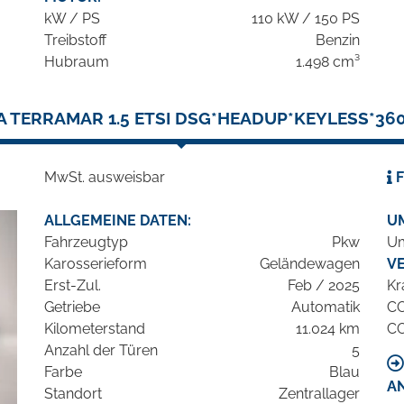
kW / PS
110 kW / 150 PS
Treibstoff
Benzin
Hubraum
1.498 cm³
 TERRAMAR 1.5 ETSI DSG*HEADUP*KEYLESS*3
MwSt. ausweisbar
F
ALLGEMEINE DATEN:
U
Fahrzeugtyp
Pkw
Um
Karosserieform
Geländewagen
V
Erst-Zul.
Feb / 2025
Kr
Getriebe
Automatik
C
Kilometerstand
11.024 km
C
Anzahl der Türen
5
Farbe
Blau
A
Standort
Zentrallager