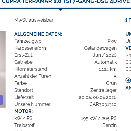
CUPRA TERRAMAR 2.0 TSI 7-GANG-DSG 4DRIVE
MwSt. ausweisbar
F
ALLGEMEINE DATEN:
U
Fahrzeugtyp
Pkw
Um
Karosserieform
Geländewagen
V
Erst-Zul.
Jun / 2026
Kr
Getriebe
Automatik
C
Kilometerstand
1.124 km
C
Anzahl der Türen
5
Farbe
Grün
A
Standort
Zentrallager
Lieferzeit
ab ca. 06.08.2026
Unsere Nummer
CAR3031310
MOTOR:
kW / PS
195 kW / 265 PS
Treibstoff
Benzin