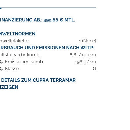
INANZIERUNG AB.: 492,88 € MTL.
MWELTNORMEN:
weltplakette
1 (None)
ERBRAUCH UND EMISSIONEN NACH WLTP:
aftstoffverbr. komb.
8,6 l/100km
O
-Emissionen komb.
196 g/km
2
O
-Klasse
G
2
DETAILS ZUM CUPRA TERRAMAR
NZEIGEN