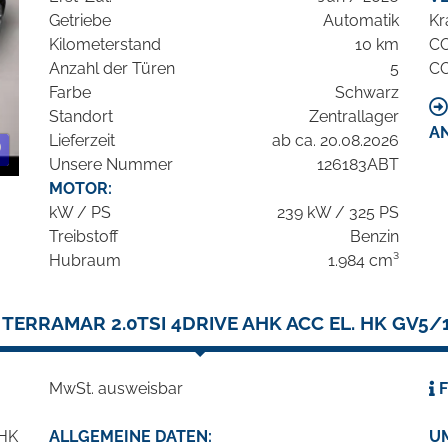
Getriebe
Automatik
Kr
Kilometerstand
10 km
C
Anzahl der Türen
5
C
Farbe
Schwarz
Standort
Zentrallager
A
Lieferzeit
ab ca. 20.08.2026
Unsere Nummer
126183ABT
MOTOR:
kW / PS
239 kW / 325 PS
Treibstoff
Benzin
Hubraum
1.984 cm³
TERRAMAR 2.0TSI 4DRIVE AHK ACC EL. HK GV5
MwSt. ausweisbar
F
ALLGEMEINE DATEN:
U