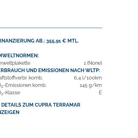
INANZIERUNG AB.: 355,91 € MTL.
MWELTNORMEN:
weltplakette
1 (None)
ERBRAUCH UND EMISSIONEN NACH WLTP:
aftstoffverbr. komb.
6,4 l/100km
O
-Emissionen komb.
145 g/km
2
O
-Klasse
E
2
DETAILS ZUM CUPRA TERRAMAR
NZEIGEN