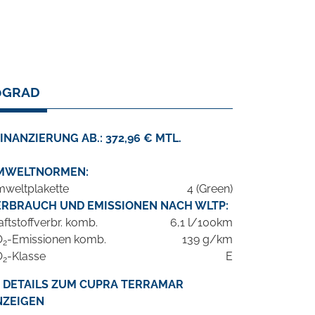
60GRAD
INANZIERUNG AB.: 372,96 € MTL.
MWELTNORMEN:
weltplakette
4 (Green)
ERBRAUCH UND EMISSIONEN NACH WLTP:
aftstoffverbr. komb.
6,1 l/100km
O
-Emissionen komb.
139 g/km
2
O
-Klasse
E
2
DETAILS ZUM CUPRA TERRAMAR
NZEIGEN