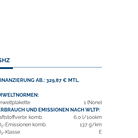
SHZ
INANZIERUNG AB.: 329,87 € MTL.
MWELTNORMEN:
weltplakette
1 (None)
ERBRAUCH UND EMISSIONEN NACH WLTP:
aftstoffverbr. komb.
6,0 l/100km
O
-Emissionen komb.
137 g/km
2
O
-Klasse
E
2