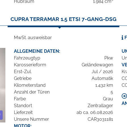
Hubraum
1.984 cm³
CUPRA TERRAMAR 1.5 ETSI 7-GANG-DSG
MwSt. ausweisbar
F
ALLGEMEINE DATEN:
U
Fahrzeugtyp
Pkw
Um
Karosserieform
Geländewagen
V
Erst-Zul.
Jul / 2026
Kr
Getriebe
Automatik
C
Kilometerstand
1.432 km
C
Anzahl der Türen
5
Farbe
Grau
A
Standort
Zentrallager
Lieferzeit
ab ca. 06.08.2026
Unsere Nummer
CAR3031181
MOTOR: