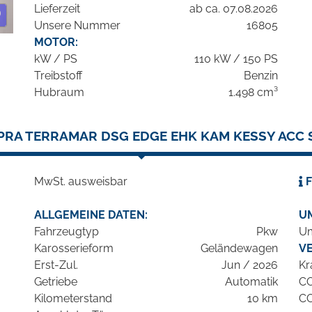
Lieferzeit
ab ca. 07.08.2026
Unsere Nummer
16805
MOTOR:
kW / PS
110 kW / 150 PS
Treibstoff
Benzin
Hubraum
1.498 cm³
PRA TERRAMAR DSG EDGE EHK KAM KESSY ACC 
MwSt. ausweisbar
F
ALLGEMEINE DATEN:
U
Fahrzeugtyp
Pkw
Um
Karosserieform
Geländewagen
V
Erst-Zul.
Jun / 2026
Kr
Getriebe
Automatik
C
Kilometerstand
10 km
C