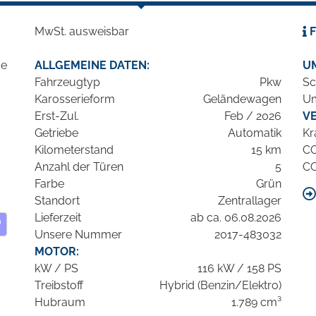
MwSt. ausweisbar
F
ALLGEMEINE DATEN:
U
Fahrzeugtyp
Pkw
Sc
Karosserieform
Geländewagen
Um
Erst-Zul.
Feb / 2026
V
Getriebe
Automatik
Kr
Kilometerstand
15 km
C
Anzahl der Türen
5
C
Farbe
Grün
Standort
Zentrallager
Lieferzeit
ab ca. 06.08.2026
Unsere Nummer
2017-483032
MOTOR:
kW / PS
116 kW / 158 PS
Treibstoff
Hybrid (Benzin/Elektro)
Hubraum
1.789 cm³