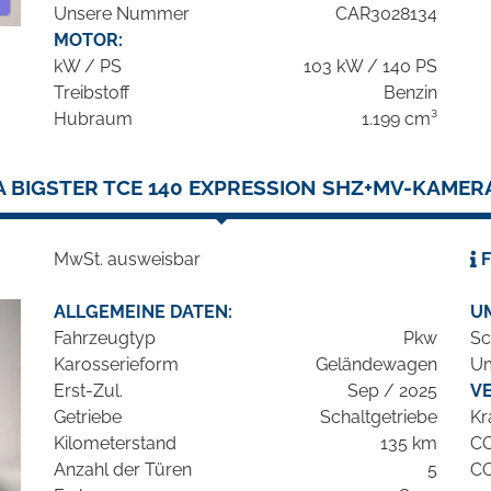
Unsere Nummer
CAR3028134
MOTOR:
kW / PS
103 kW / 140 PS
Treibstoff
Benzin
Hubraum
1.199 cm³
A BIGSTER TCE 140 EXPRESSION SHZ+MV-KAMER
MwSt. ausweisbar
F
ALLGEMEINE DATEN:
U
Fahrzeugtyp
Pkw
Sc
Karosserieform
Geländewagen
Um
Erst-Zul.
Sep / 2025
V
Getriebe
Schaltgetriebe
Kr
Kilometerstand
135 km
C
Anzahl der Türen
5
C