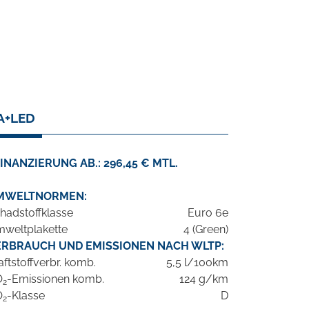
A+LED
INANZIERUNG AB.: 296,45 € MTL.
MWELTNORMEN:
hadstoffklasse
Euro 6e
weltplakette
4 (Green)
ERBRAUCH UND EMISSIONEN NACH WLTP:
aftstoffverbr. komb.
5,5 l/100km
O
-Emissionen komb.
124 g/km
2
O
-Klasse
D
2