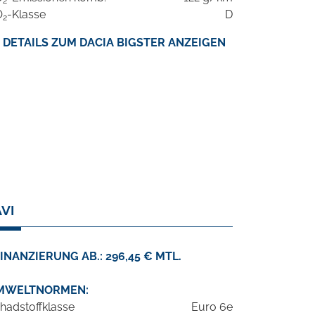
2
O
-Klasse
D
2
DETAILS ZUM DACIA BIGSTER ANZEIGEN
VI
INANZIERUNG AB.: 296,45 € MTL.
MWELTNORMEN:
hadstoffklasse
Euro 6e