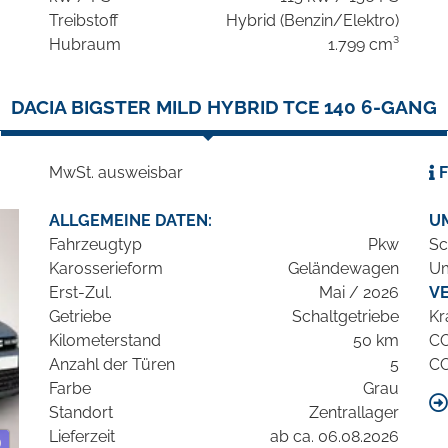
Treibstoff
Hybrid (Benzin/Elektro)
Hubraum
1.799 cm³
DACIA BIGSTER MILD HYBRID TCE 140 6-GANG
MwSt. ausweisbar
F
ALLGEMEINE DATEN:
U
Fahrzeugtyp
Pkw
Sc
Karosserieform
Geländewagen
Um
Erst-Zul.
Mai / 2026
V
Getriebe
Schaltgetriebe
Kr
Kilometerstand
50 km
C
Anzahl der Türen
5
C
Farbe
Grau
Standort
Zentrallager
Lieferzeit
ab ca. 06.08.2026