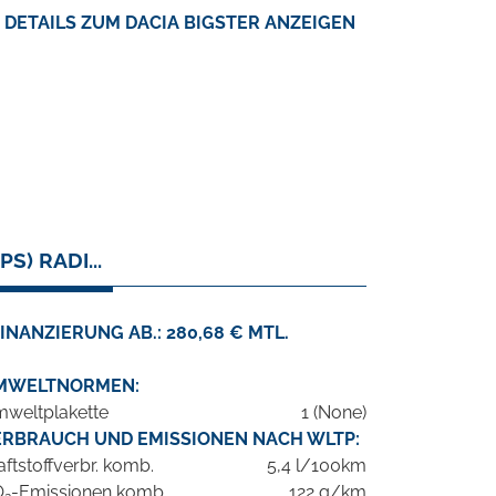
DETAILS ZUM DACIA BIGSTER ANZEIGEN
) RADI...
INANZIERUNG AB.: 280,68 € MTL.
MWELTNORMEN:
weltplakette
1 (None)
ERBRAUCH UND EMISSIONEN NACH WLTP:
aftstoffverbr. komb.
5,4 l/100km
O
-Emissionen komb.
122 g/km