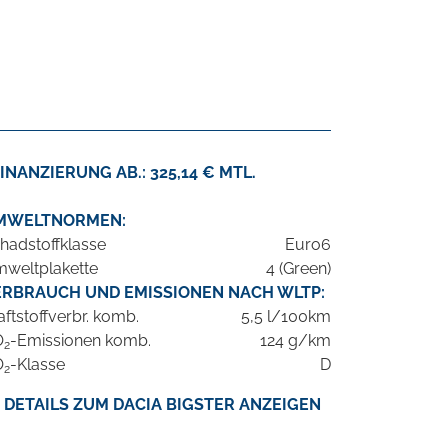
INANZIERUNG AB.: 325,14 € MTL.
MWELTNORMEN:
hadstoffklasse
Euro6
weltplakette
4 (Green)
ERBRAUCH UND EMISSIONEN NACH WLTP:
aftstoffverbr. komb.
5,5 l/100km
O
-Emissionen komb.
124 g/km
2
O
-Klasse
D
2
DETAILS ZUM DACIA BIGSTER ANZEIGEN