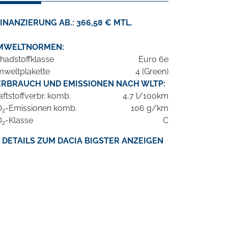
INANZIERUNG AB.: 366,58 € MTL.
MWELTNORMEN:
hadstoffklasse
Euro 6e
weltplakette
4 (Green)
ERBRAUCH UND EMISSIONEN NACH WLTP:
aftstoffverbr. komb.
4,7 l/100km
O
-Emissionen komb.
106 g/km
2
O
-Klasse
C
2
DETAILS ZUM DACIA BIGSTER ANZEIGEN