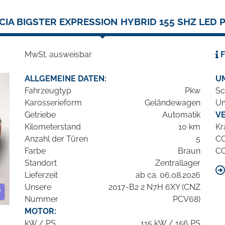
CIA BIGSTER EXPRESSION HYBRID 155 SHZ LED 
MwSt. ausweisbar
F
ALLGEMEINE DATEN:
U
Fahrzeugtyp
Pkw
Sc
Karosserieform
Geländewagen
Um
Getriebe
Automatik
V
Kilometerstand
10 km
Kr
Anzahl der Türen
5
C
Farbe
Braun
C
Standort
Zentrallager
Lieferzeit
ab ca. 06.08.2026
Unsere
2017-B2 2 N7H 6XY (CNZ
Nummer
PCV68)
MOTOR:
kW / PS
115 kW / 156 PS