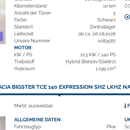
Kilometerstand
10 km
C
Anzahl der Türen
5
Farbe
Schwarz
Standort
Zentrallager
Lieferzeit
ab ca. 06.08.2026
Unsere Nummer
1083587
MOTOR:
kW / PS
103 kW / 140 PS
Treibstoff
Hybrid (Benzin/Elektro)
Hubraum
1.199 cm³
ACIA BIGSTER TCE 140 EXPRESSION SHZ LKHZ NA
MwSt. ausweisbar
F
ALLGEMEINE DATEN:
U
Fahrzeugtyp
Pkw
Sc