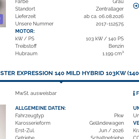
Farbe
Grau
Standort
Zentrallager
Lieferzeit
ab ca. 06.08.2026
Unsere Nummer
2017-112575
MOTOR:
kW / PS
103 kW / 140 PS
Treibstoff
Benzin
Hubraum
1.199 cm³
GSTER EXPRESSION 140 MILD HYBRID 103KW (140PS
MwSt. ausweisbar
F
ALLGEMEINE DATEN:
U
Fahrzeugtyp
Pkw
Um
Karosserieform
Geländewagen
V
Erst-Zul.
Jun / 2026
Kr
Getriebe
Schaltgetriebe
C