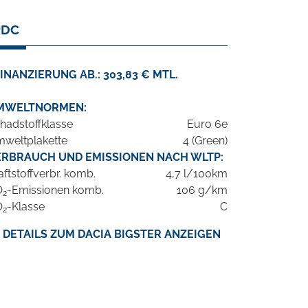
PDC
INANZIERUNG AB.: 303,83 € MTL.
MWELTNORMEN:
hadstoffklasse
Euro 6e
weltplakette
4 (Green)
ERBRAUCH UND EMISSIONEN NACH WLTP:
aftstoffverbr. komb.
4,7 l/100km
O
-Emissionen komb.
106 g/km
2
O
-Klasse
C
2
DETAILS ZUM DACIA BIGSTER ANZEIGEN