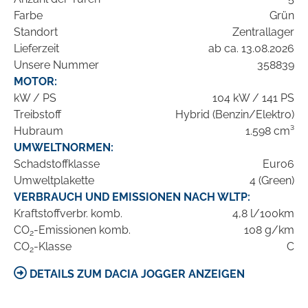
Farbe
Grün
Standort
Zentrallager
Lieferzeit
ab ca. 13.08.2026
Unsere Nummer
358839
MOTOR:
kW / PS
104 kW / 141 PS
Treibstoff
Hybrid (Benzin/Elektro)
Hubraum
1.598 cm³
UMWELTNORMEN:
Schadstoffklasse
Euro6
Umweltplakette
4 (Green)
VERBRAUCH UND EMISSIONEN NACH WLTP:
Kraftstoffverbr. komb.
4,8 l/100km
CO
-Emissionen komb.
108 g/km
2
CO
-Klasse
C
2
DETAILS ZUM DACIA JOGGER ANZEIGEN