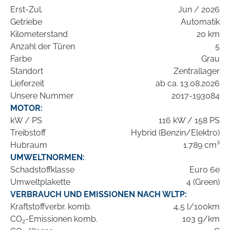
Erst-Zul.
Jun / 2026
Getriebe
Automatik
Kilometerstand
20 km
Anzahl der Türen
5
Farbe
Grau
Standort
Zentrallager
Lieferzeit
ab ca. 13.08.2026
Unsere Nummer
2017-193084
MOTOR:
kW / PS
116 kW / 158 PS
Treibstoff
Hybrid (Benzin/Elektro)
Hubraum
1.789 cm³
UMWELTNORMEN:
Schadstoffklasse
Euro 6e
Umweltplakette
4 (Green)
VERBRAUCH UND EMISSIONEN NACH WLTP:
Kraftstoffverbr. komb.
4,5 l/100km
CO
-Emissionen komb.
103 g/km
2