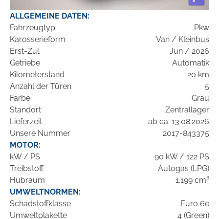
ALLGEMEINE DATEN:
Fahrzeugtyp
Pkw
Karosserieform
Van / Kleinbus
Erst-Zul.
Jun / 2026
Getriebe
Automatik
Kilometerstand
20 km
Anzahl der Türen
5
Farbe
Grau
Standort
Zentrallager
Lieferzeit
ab ca. 13.08.2026
Unsere Nummer
2017-843375
MOTOR:
kW / PS
90 kW / 122 PS
Treibstoff
Autogas (LPG)
Hubraum
1.199 cm³
UMWELTNORMEN:
Schadstoffklasse
Euro 6e
Umweltplakette
4 (Green)