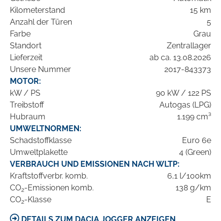
Kilometerstand
15 km
Anzahl der Türen
5
Farbe
Grau
Standort
Zentrallager
Lieferzeit
ab ca. 13.08.2026
Unsere Nummer
2017-843373
MOTOR:
kW / PS
90 kW / 122 PS
Treibstoff
Autogas (LPG)
Hubraum
1.199 cm³
UMWELTNORMEN:
Schadstoffklasse
Euro 6e
Umweltplakette
4 (Green)
VERBRAUCH UND EMISSIONEN NACH WLTP:
Kraftstoffverbr. komb.
6,1 l/100km
CO
-Emissionen komb.
138 g/km
2
CO
-Klasse
E
2
DETAILS ZUM DACIA JOGGER ANZEIGEN