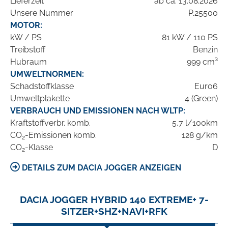
Lieferzeit
ab ca. 13.08.2026
Unsere Nummer
P.25500
MOTOR:
kW / PS
81 kW / 110 PS
Treibstoff
Benzin
Hubraum
999 cm³
UMWELTNORMEN:
Schadstoffklasse
Euro6
Umweltplakette
4 (Green)
VERBRAUCH UND EMISSIONEN NACH WLTP:
Kraftstoffverbr. komb.
5,7 l/100km
CO
-Emissionen komb.
128 g/km
2
CO
-Klasse
D
2
DETAILS ZUM DACIA JOGGER ANZEIGEN
DACIA JOGGER HYBRID 140 EXTREME+ 7-
SITZER+SHZ+NAVI+RFK