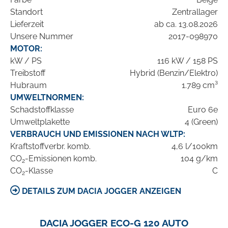
Standort
Zentrallager
Lieferzeit
ab ca. 13.08.2026
Unsere Nummer
2017-098970
MOTOR:
kW / PS
116 kW / 158 PS
Treibstoff
Hybrid (Benzin/Elektro)
Hubraum
1.789 cm³
UMWELTNORMEN:
Schadstoffklasse
Euro 6e
Umweltplakette
4 (Green)
VERBRAUCH UND EMISSIONEN NACH WLTP:
Kraftstoffverbr. komb.
4,6 l/100km
CO
-Emissionen komb.
104 g/km
2
CO
-Klasse
C
2
DETAILS ZUM DACIA JOGGER ANZEIGEN
DACIA JOGGER ECO-G 120 AUTO