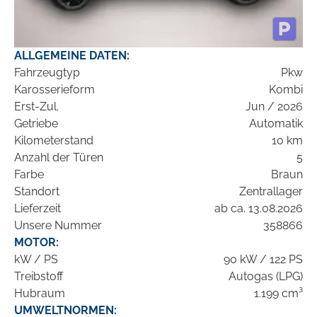
ALLGEMEINE DATEN:
Fahrzeugtyp
Pkw
Karosserieform
Kombi
Erst-Zul.
Jun / 2026
Getriebe
Automatik
Kilometerstand
10 km
Anzahl der Türen
5
Farbe
Braun
Standort
Zentrallager
Lieferzeit
ab ca. 13.08.2026
Unsere Nummer
358866
MOTOR:
kW / PS
90 kW / 122 PS
Treibstoff
Autogas (LPG)
Hubraum
1.199 cm³
UMWELTNORMEN: