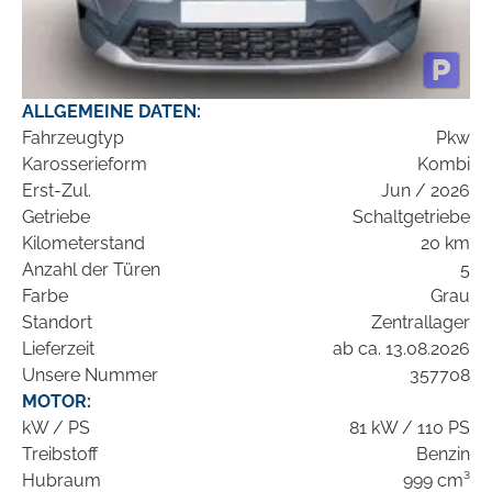
ALLGEMEINE DATEN:
Fahrzeugtyp
Pkw
Karosserieform
Kombi
Erst-Zul.
Jun / 2026
Getriebe
Schaltgetriebe
Kilometerstand
20 km
Anzahl der Türen
5
Farbe
Grau
Standort
Zentrallager
Lieferzeit
ab ca. 13.08.2026
Unsere Nummer
357708
MOTOR:
kW / PS
81 kW / 110 PS
Treibstoff
Benzin
Hubraum
999 cm³