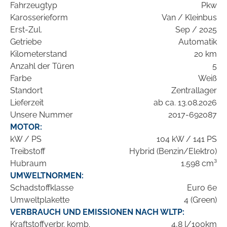
Fahrzeugtyp
Pkw
Karosserieform
Van / Kleinbus
Erst-Zul.
Sep / 2025
Getriebe
Automatik
Kilometerstand
20 km
Anzahl der Türen
5
Farbe
Weiß
Standort
Zentrallager
Lieferzeit
ab ca. 13.08.2026
Unsere Nummer
2017-692087
MOTOR:
kW / PS
104 kW / 141 PS
Treibstoff
Hybrid (Benzin/Elektro)
Hubraum
1.598 cm³
UMWELTNORMEN:
Schadstoffklasse
Euro 6e
Umweltplakette
4 (Green)
VERBRAUCH UND EMISSIONEN NACH WLTP:
Kraftstoffverbr. komb.
4,8 l/100km