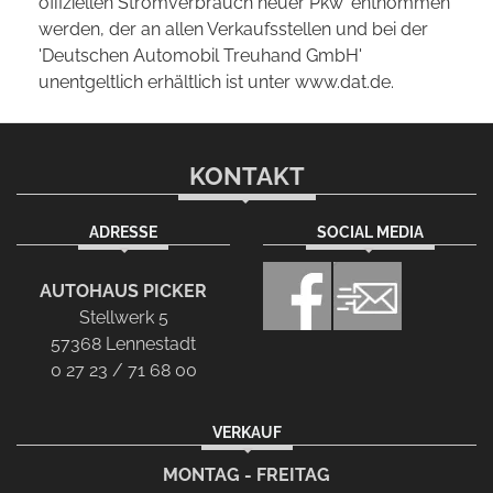
offiziellen Stromverbrauch neuer Pkw' entnommen
werden, der an allen Verkaufsstellen und bei der
'Deutschen Automobil Treuhand GmbH'
unentgeltlich erhältlich ist unter www.dat.de.
KONTAKT
ADRESSE
SOCIAL MEDIA
AUTOHAUS PICKER
Stellwerk 5
57368 Lennestadt
0 27 23 / 71 68 00
VERKAUF
MONTAG - FREITAG