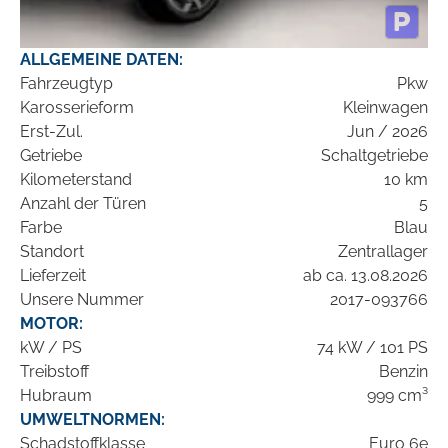
ALLGEMEINE DATEN:
Fahrzeugtyp
Pkw
Karosserieform
Kleinwagen
Erst-Zul.
Jun / 2026
Getriebe
Schaltgetriebe
Kilometerstand
10 km
Anzahl der Türen
5
Farbe
Blau
Standort
Zentrallager
Lieferzeit
ab ca. 13.08.2026
Unsere Nummer
2017-093766
MOTOR:
kW / PS
74 kW / 101 PS
Treibstoff
Benzin
Hubraum
999 cm³
UMWELTNORMEN:
Schadstoffklasse
Euro 6e