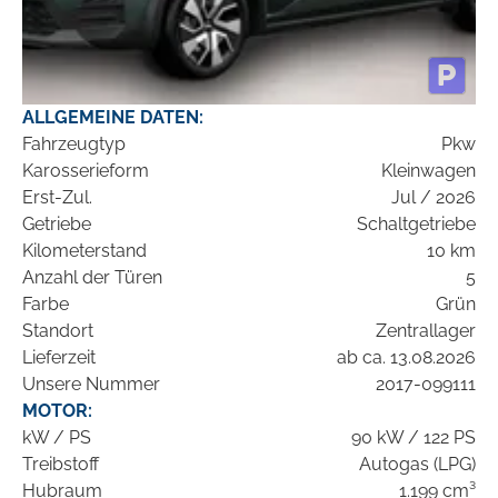
ALLGEMEINE DATEN:
Fahrzeugtyp
Pkw
Karosserieform
Kleinwagen
Erst-Zul.
Jul / 2026
Getriebe
Schaltgetriebe
Kilometerstand
10 km
Anzahl der Türen
5
Farbe
Grün
Standort
Zentrallager
Lieferzeit
ab ca. 13.08.2026
Unsere Nummer
2017-099111
MOTOR:
kW / PS
90 kW / 122 PS
Treibstoff
Autogas (LPG)
Hubraum
1.199 cm³