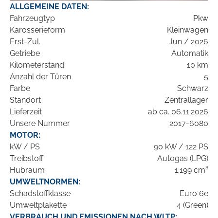
ALLGEMEINE DATEN:
Fahrzeugtyp
Pkw
Karosserieform
Kleinwagen
Erst-Zul.
Jun / 2026
Getriebe
Automatik
Kilometerstand
10 km
Anzahl der Türen
5
Farbe
Schwarz
Standort
Zentrallager
Lieferzeit
ab ca. 06.11.2026
Unsere Nummer
2017-6080
MOTOR:
kW / PS
90 kW / 122 PS
Treibstoff
Autogas (LPG)
Hubraum
1.199 cm³
UMWELTNORMEN:
Schadstoffklasse
Euro 6e
Umweltplakette
4 (Green)
VERBRAUCH UND EMISSIONEN NACH WLTP: