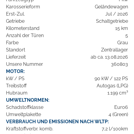
Karosserieform
Geländewagen
Erst-Zul.
Jul / 2026
Getriebe
Schaltgetriebe
Kilometerstand
15 km
Anzahl der Türen
5
Farbe
Grau
Standort
Zentrallager
Lieferzeit
ab ca. 13.08.2026
Unsere Nummer
360803
MOTOR:
kW / PS
90 kW / 122 PS
Treibstoff
Autogas (LPG)
Hubraum
1.199 cm³
UMWELTNORMEN:
Schadstoffklasse
Euro6
Umweltplakette
4 (Green)
VERBRAUCH UND EMISSIONEN NACH WLTP:
Kraftstoffverbr. komb.
7,2 l/100km