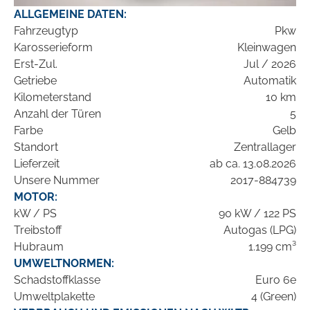
ALLGEMEINE DATEN:
Fahrzeugtyp
Pkw
Karosserieform
Kleinwagen
Erst-Zul.
Jul / 2026
Getriebe
Automatik
Kilometerstand
10 km
Anzahl der Türen
5
Farbe
Gelb
Standort
Zentrallager
Lieferzeit
ab ca. 13.08.2026
Unsere Nummer
2017-884739
MOTOR:
kW / PS
90 kW / 122 PS
Treibstoff
Autogas (LPG)
Hubraum
1.199 cm³
UMWELTNORMEN:
Schadstoffklasse
Euro 6e
Umweltplakette
4 (Green)