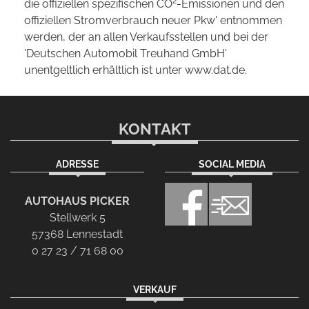
2
die offiziellen spezifischen CO
-Emissionen und den
offiziellen Stromverbrauch neuer Pkw' entnommen
werden, der an allen Verkaufsstellen und bei der
'Deutschen Automobil Treuhand GmbH'
unentgeltlich erhältlich ist unter www.dat.de.
KONTAKT
ADRESSE
SOCIAL MEDIA
AUTOHAUS PICKER
Stellwerk 5
57368 Lennestadt
0 27 23 / 71 68 00
VERKAUF