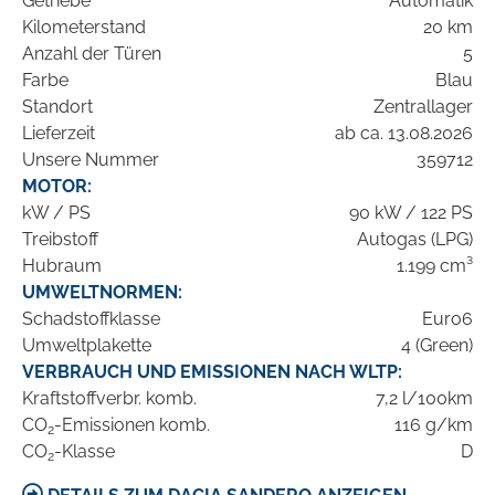
Getriebe
Automatik
Kilometerstand
20 km
Anzahl der Türen
5
Farbe
Blau
Standort
Zentrallager
Lieferzeit
ab ca. 13.08.2026
Unsere Nummer
359712
MOTOR:
kW / PS
90 kW / 122 PS
Treibstoff
Autogas (LPG)
Hubraum
1.199 cm³
UMWELTNORMEN:
Schadstoffklasse
Euro6
Umweltplakette
4 (Green)
VERBRAUCH UND EMISSIONEN NACH WLTP:
Kraftstoffverbr. komb.
7,2 l/100km
CO
-Emissionen komb.
116 g/km
2
CO
-Klasse
D
2