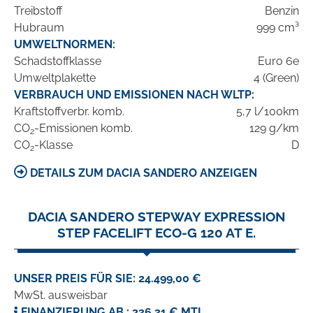
Treibstoff
Benzin
Hubraum
999 cm³
UMWELTNORMEN:
Schadstoffklasse
Euro 6e
Umweltplakette
4 (Green)
VERBRAUCH UND EMISSIONEN NACH WLTP:
Kraftstoffverbr. komb.
5,7 l/100km
CO
-Emissionen komb.
129 g/km
2
CO
-Klasse
D
2
DETAILS ZUM DACIA SANDERO ANZEIGEN
DACIA SANDERO STEPWAY EXPRESSION
STEP FACELIFT ECO-G 120 AT E.
UNSER PREIS FÜR SIE: 24.499,00 €
MwSt. ausweisbar
FINANZIERUNG AB.: 236,31 € MTL.