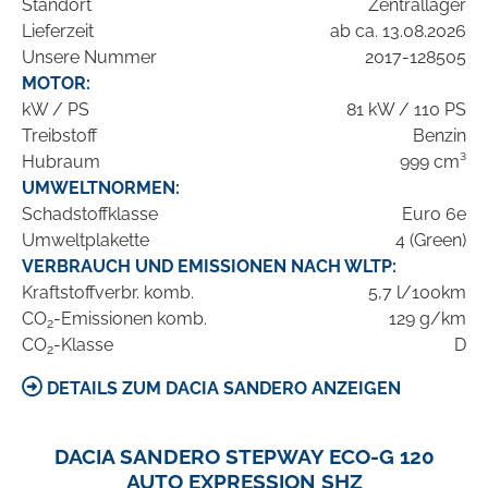
Standort
Zentrallager
Lieferzeit
ab ca. 13.08.2026
Unsere Nummer
2017-128505
MOTOR:
kW / PS
81 kW / 110 PS
Treibstoff
Benzin
Hubraum
999 cm³
UMWELTNORMEN:
Schadstoffklasse
Euro 6e
Umweltplakette
4 (Green)
VERBRAUCH UND EMISSIONEN NACH WLTP:
Kraftstoffverbr. komb.
5,7 l/100km
CO
-Emissionen komb.
129 g/km
2
CO
-Klasse
D
2
DETAILS ZUM DACIA SANDERO ANZEIGEN
DACIA SANDERO STEPWAY ECO-G 120
AUTO EXPRESSION SHZ