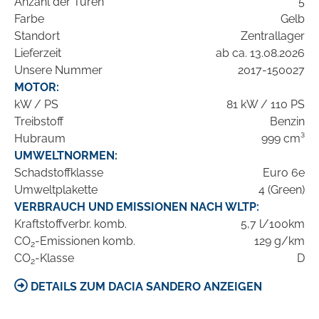
Anzahl der Türen
5
Farbe
Gelb
Standort
Zentrallager
Lieferzeit
ab ca. 13.08.2026
Unsere Nummer
2017-150027
MOTOR:
kW / PS
81 kW / 110 PS
Treibstoff
Benzin
Hubraum
999 cm³
UMWELTNORMEN:
Schadstoffklasse
Euro 6e
Umweltplakette
4 (Green)
VERBRAUCH UND EMISSIONEN NACH WLTP:
Kraftstoffverbr. komb.
5,7 l/100km
CO
-Emissionen komb.
129 g/km
2
CO
-Klasse
D
2
DETAILS ZUM DACIA SANDERO ANZEIGEN