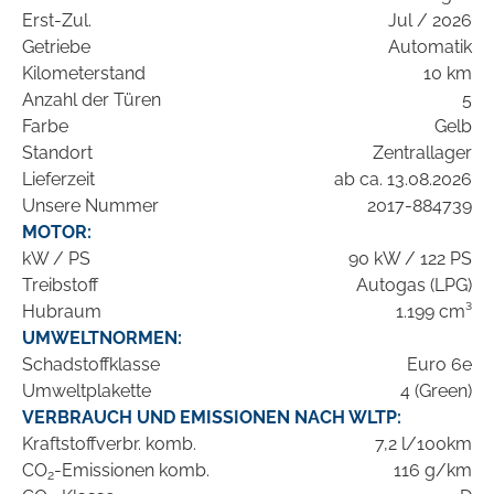
Erst-Zul.
Jul / 2026
Getriebe
Automatik
Kilometerstand
10 km
Anzahl der Türen
5
Farbe
Gelb
Standort
Zentrallager
Lieferzeit
ab ca. 13.08.2026
Unsere Nummer
2017-884739
MOTOR:
kW / PS
90 kW / 122 PS
Treibstoff
Autogas (LPG)
Hubraum
1.199 cm³
UMWELTNORMEN:
Schadstoffklasse
Euro 6e
Umweltplakette
4 (Green)
VERBRAUCH UND EMISSIONEN NACH WLTP:
Kraftstoffverbr. komb.
7,2 l/100km
CO
-Emissionen komb.
116 g/km
2