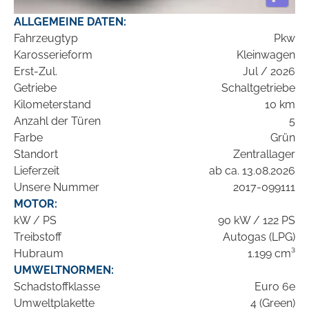
ALLGEMEINE DATEN:
Fahrzeugtyp
Pkw
Karosserieform
Kleinwagen
Erst-Zul.
Jul / 2026
Getriebe
Schaltgetriebe
Kilometerstand
10 km
Anzahl der Türen
5
Farbe
Grün
Standort
Zentrallager
Lieferzeit
ab ca. 13.08.2026
Unsere Nummer
2017-099111
MOTOR:
kW / PS
90 kW / 122 PS
Treibstoff
Autogas (LPG)
Hubraum
1.199 cm³
UMWELTNORMEN:
Schadstoffklasse
Euro 6e
Umweltplakette
4 (Green)