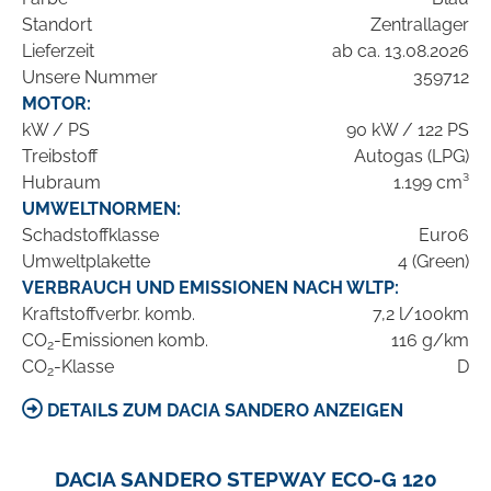
Standort
Zentrallager
Lieferzeit
ab ca. 13.08.2026
Unsere Nummer
359712
MOTOR:
kW / PS
90 kW / 122 PS
Treibstoff
Autogas (LPG)
Hubraum
1.199 cm³
UMWELTNORMEN:
Schadstoffklasse
Euro6
Umweltplakette
4 (Green)
VERBRAUCH UND EMISSIONEN NACH WLTP:
Kraftstoffverbr. komb.
7,2 l/100km
CO
-Emissionen komb.
116 g/km
2
CO
-Klasse
D
2
DETAILS ZUM DACIA SANDERO ANZEIGEN
DACIA SANDERO STEPWAY ECO-G 120