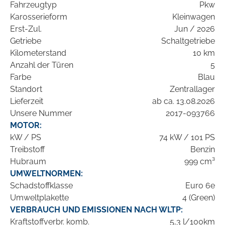
Fahrzeugtyp
Pkw
Karosserieform
Kleinwagen
Erst-Zul.
Jun / 2026
Getriebe
Schaltgetriebe
Kilometerstand
10 km
Anzahl der Türen
5
Farbe
Blau
Standort
Zentrallager
Lieferzeit
ab ca. 13.08.2026
Unsere Nummer
2017-093766
MOTOR:
kW / PS
74 kW / 101 PS
Treibstoff
Benzin
Hubraum
999 cm³
UMWELTNORMEN:
Schadstoffklasse
Euro 6e
Umweltplakette
4 (Green)
VERBRAUCH UND EMISSIONEN NACH WLTP:
Kraftstoffverbr. komb.
5,3 l/100km