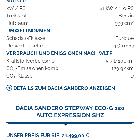
MOTOR:
kW / PS
81 kW / 110 PS
Treibstoff
Benzin
Hubraum
999 cm³
UMWELTNORMEN:
Schadstoffklasse
Euro 6e
Umweltplakette
4 (Green)
VERBRAUCH UND EMISSIONEN NACH WLTP:
Kraftstoffverbr. komb.
5,7 l/100km
CO
-Emissionen komb.
129 g/km
2
CO
-Klasse
D
2
DETAILS ZUM DACIA SANDERO ANZEIGEN
DACIA SANDERO STEPWAY ECO-G 120
AUTO EXPRESSION SHZ
UNSER PREIS FÜR SIE: 21.499,00 €