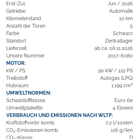
Erst-Zul.
Jun / 2026
Getriebe
Automatik
Kilometerstand
10 km
Anzahl der Türen
5
Farbe
Schwarz
Standort
Zentrallager
Lieferzeit
ab ca. 06.11.2026
Unsere Nummer
2017-6080
MOTOR:
kW / PS
90 kW / 122 PS
Treibstoff
Autogas (LPG)
Hubraum
1.199 cm³
UMWELTNORMEN:
Schadstoffklasse
Euro 6e
Umweltplakette
4 (Green)
VERBRAUCH UND EMISSIONEN NACH WLTP:
Kraftstoffverbr. komb.
7,2 l/100km
CO
-Emissionen komb.
116 g/km
2
CO
-Klasse
D