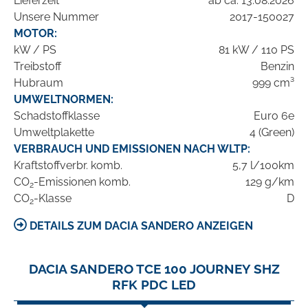
Lieferzeit
ab ca. 13.08.2026
Unsere Nummer
2017-150027
MOTOR:
kW / PS
81 kW / 110 PS
Treibstoff
Benzin
Hubraum
999 cm³
UMWELTNORMEN:
Schadstoffklasse
Euro 6e
Umweltplakette
4 (Green)
VERBRAUCH UND EMISSIONEN NACH WLTP:
Kraftstoffverbr. komb.
5,7 l/100km
CO
-Emissionen komb.
129 g/km
2
CO
-Klasse
D
2
DETAILS ZUM DACIA SANDERO ANZEIGEN
DACIA SANDERO TCE 100 JOURNEY SHZ
RFK PDC LED