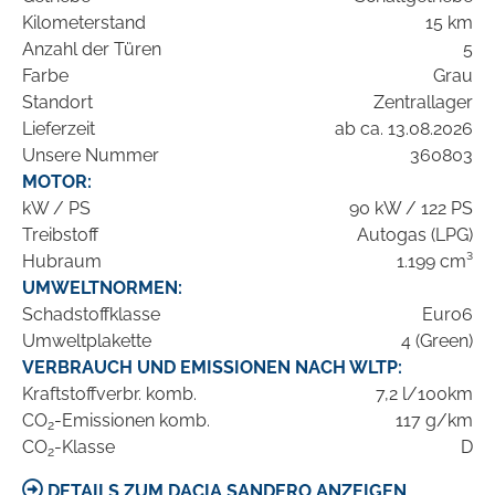
Kilometerstand
15 km
Anzahl der Türen
5
Farbe
Grau
Standort
Zentrallager
Lieferzeit
ab ca. 13.08.2026
Unsere Nummer
360803
MOTOR:
kW / PS
90 kW / 122 PS
Treibstoff
Autogas (LPG)
Hubraum
1.199 cm³
UMWELTNORMEN:
Schadstoffklasse
Euro6
Umweltplakette
4 (Green)
VERBRAUCH UND EMISSIONEN NACH WLTP:
Kraftstoffverbr. komb.
7,2 l/100km
CO
-Emissionen komb.
117 g/km
2
CO
-Klasse
D
2
DETAILS ZUM DACIA SANDERO ANZEIGEN