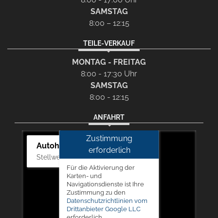
SAMSTAG
8:00 – 12:15
TEILE-VERKAUF
MONTAG - FREITAG
8:00 - 17:30 Uhr
SAMSTAG
8:00 - 12:15
ANFAHRT
Zustimmung
Autohaus Picker
erforderlich
Stellwerk 5, 57368 Lennestadt
Für die Aktivierung der
Karten- und
Navigationsdienste ist Ihre
Zustimmung zu den
Datenschutzrichtlinien vom
Drittanbieter Google LLC
erforderlich.