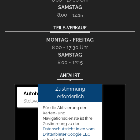
SAMSTAG
8:00 – 12:15
TEILE-VERKAUF
MONTAG - FREITAG
8:00 - 17:30 Uhr
SAMSTAG
8:00 - 12:15
ANFAHRT
Zustimmung
Autohaus Picker
erforderlich
Stellwerk 5, 57368 Lennestadt
Für die Aktivierung der
Karten- und
Navigationsdienste ist Ihre
Zustimmung zu den
Datenschutzrichtlinien vom
Drittanbieter Google LLC
erforderlich.