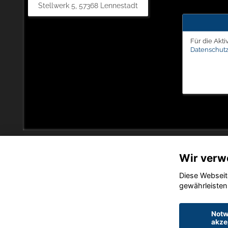
Stellwerk 5, 57368 Lennestadt
Für die Akti
Datenschutz
Wir verw
Diese Webseit
gewährleisten
Notw
akze