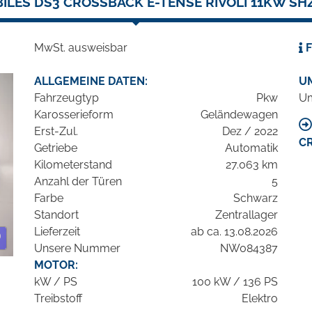
ILES DS3 CROSSBACK E-TENSE RIVOLI 11KW SHZ
MwSt. ausweisbar
F
ALLGEMEINE DATEN:
U
Fahrzeugtyp
Pkw
Um
Karosserieform
Geländewagen
Erst-Zul.
Dez / 2022
C
Getriebe
Automatik
Kilometerstand
27.063 km
Anzahl der Türen
5
Farbe
Schwarz
Standort
Zentrallager
Lieferzeit
ab ca. 13.08.2026
Unsere Nummer
NW084387
MOTOR:
kW / PS
100 kW / 136 PS
Treibstoff
Elektro