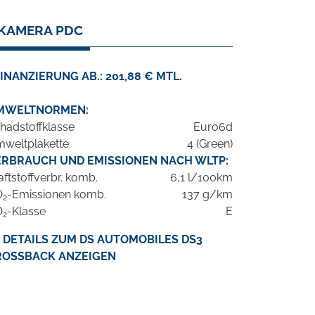
 KAMERA PDC
INANZIERUNG AB.: 201,88 € MTL.
MWELTNORMEN:
hadstoffklasse
Euro6d
weltplakette
4 (Green)
ERBRAUCH UND EMISSIONEN NACH WLTP:
aftstoffverbr. komb.
6,1 l/100km
O
-Emissionen komb.
137 g/km
2
O
-Klasse
E
2
DETAILS ZUM DS AUTOMOBILES DS3
ROSSBACK ANZEIGEN