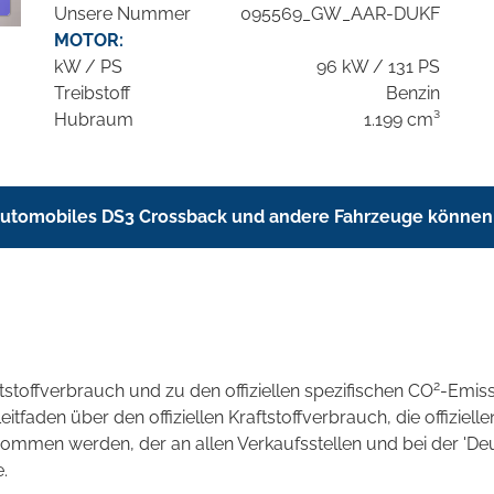
Unsere Nummer
095569_GW_AAR-DUKF
MOTOR:
kW / PS
96 kW / 131 PS
Treibstoff
Benzin
Hubraum
1.199 cm³
utomobiles DS3 Crossback und andere Fahrzeuge können 
2
ftstoffverbrauch und zu den offiziellen spezifischen CO
-Emis
aden über den offiziellen Kraftstoffverbrauch, die offizielle
tnommen werden, der an allen Verkaufsstellen und bei der 
.