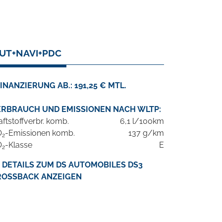
AUT+NAVI+PDC
INANZIERUNG AB.: 191,25 € MTL.
ERBRAUCH UND EMISSIONEN NACH WLTP:
aftstoffverbr. komb.
6,1 l/100km
O
-Emissionen komb.
137 g/km
2
O
-Klasse
E
2
DETAILS ZUM DS AUTOMOBILES DS3
ROSSBACK ANZEIGEN