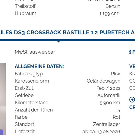
Treibstoff
Benzin
Hubraum
1.199 cm³
LES DS3 CROSSBACK BASTILLE 1.2 PURETECH 
MwSt. ausweisbar
F
ALLGEMEINE DATEN:
V
Fahrzeugtyp
Pkw
Kr
Karosserieform
Geländewagen
C
Erst-Zul.
Feb / 2022
C
Getriebe
Automatik
Kilometerstand
5.900 km
C
Anzahl der Türen
5
Farbe
Rot
Standort
Zentrallager
Lieferzeit
ab ca. 13.08.2026