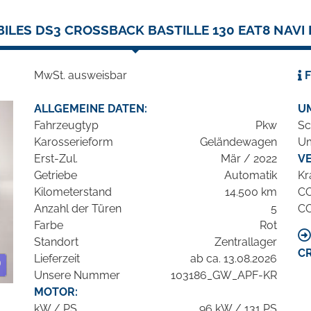
ILES DS3 CROSSBACK BASTILLE 130 EAT8 NAVI
MwSt. ausweisbar
F
ALLGEMEINE DATEN:
U
Fahrzeugtyp
Pkw
Sc
Karosserieform
Geländewagen
Um
Erst-Zul.
Mär / 2022
V
Getriebe
Automatik
Kr
Kilometerstand
14.500 km
C
Anzahl der Türen
5
C
Farbe
Rot
Standort
Zentrallager
C
Lieferzeit
ab ca. 13.08.2026
Unsere Nummer
103186_GW_APF-KR
MOTOR:
kW / PS
96 kW / 131 PS