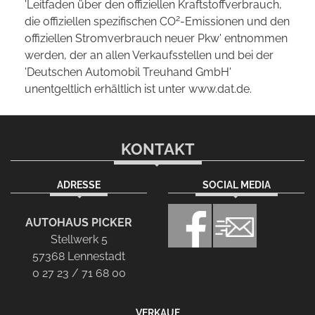
'Leitfaden über den offiziellen Kraftstoffverbrauch,
2
die offiziellen spezifischen CO
-Emissionen und den
offiziellen Stromverbrauch neuer Pkw' entnommen
werden, der an allen Verkaufsstellen und bei der
'Deutschen Automobil Treuhand GmbH'
unentgeltlich erhältlich ist unter www.dat.de.
KONTAKT
ADRESSE
SOCIAL MEDIA
AUTOHAUS PICKER
Stellwerk 5
57368 Lennestadt
0 27 23 / 71 68 00
VERKAUF