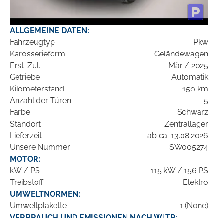
ALLGEMEINE DATEN:
Fahrzeugtyp
Pkw
Karosserieform
Geländewagen
Erst-Zul.
Mär / 2025
Getriebe
Automatik
Kilometerstand
150 km
Anzahl der Türen
5
Farbe
Schwarz
Standort
Zentrallager
Lieferzeit
ab ca. 13.08.2026
Unsere Nummer
SW005274
MOTOR:
kW / PS
115 kW / 156 PS
Treibstoff
Elektro
UMWELTNORMEN:
Umweltplakette
1 (None)
VERBRAUCH UND EMISSIONEN NACH WLTP: