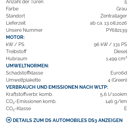
Anzahl der Türen
5
Farbe
Grau
Standort
Zentrallager
Lieferzeit
ab ca. 13.08.2026
Unsere Nummer
PY682139
MOTOR:
kW / PS
96 kW / 131 PS
Treibstoff
Diesel
Hubraum
1.499 cm³
UMWELTNORMEN:
Schadstoffklasse
Euro6d
Umweltplakette
4 (Green)
VERBRAUCH UND EMISSIONEN NACH WLTP:
Kraftstoffverbr. komb.
5,6 l/100km
CO
-Emissionen komb.
146 g/km
2
CO
-Klasse
E
2
DETAILS ZUM DS AUTOMOBILES DS3 ANZEIGEN