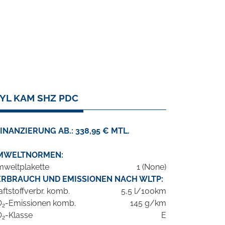
EYL KAM SHZ PDC
INANZIERUNG AB.: 338,95 € MTL.
MWELTNORMEN:
weltplakette
1 (None)
ERBRAUCH UND EMISSIONEN NACH WLTP:
aftstoffverbr. komb.
5,5 l/100km
O
-Emissionen komb.
145 g/km
2
O
-Klasse
E
2