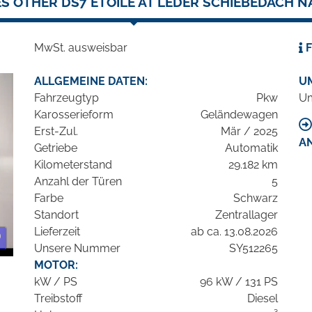
S OTHER DS7 ETOILE AT LEDER SCHIEBEDACH NA
MwSt. ausweisbar
F
ALLGEMEINE DATEN:
U
Fahrzeugtyp
Pkw
Um
Karosserieform
Geländewagen
Erst-Zul.
Mär / 2025
A
Getriebe
Automatik
Kilometerstand
29.182 km
Anzahl der Türen
5
Farbe
Schwarz
Standort
Zentrallager
Lieferzeit
ab ca. 13.08.2026
Unsere Nummer
SY512265
MOTOR:
kW / PS
96 kW / 131 PS
Treibstoff
Diesel