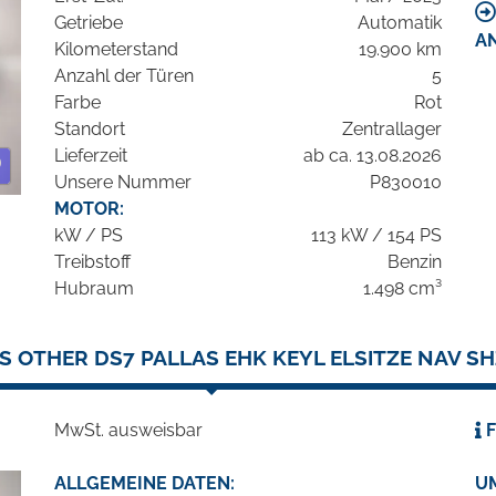
Getriebe
Automatik
A
Kilometerstand
19.900 km
Anzahl der Türen
5
Farbe
Rot
Standort
Zentrallager
Lieferzeit
ab ca. 13.08.2026
Unsere Nummer
P830010
MOTOR:
kW / PS
113 kW / 154 PS
Treibstoff
Benzin
Hubraum
1.498 cm³
 OTHER DS7 PALLAS EHK KEYL ELSITZE NAV S
MwSt. ausweisbar
F
ALLGEMEINE DATEN:
U