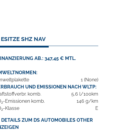
 ESITZE SHZ NAV
INANZIERUNG AB.: 347,45 € MTL.
MWELTNORMEN:
weltplakette
1 (None)
ERBRAUCH UND EMISSIONEN NACH WLTP:
aftstoffverbr. komb.
5,6 l/100km
O
-Emissionen komb.
146 g/km
2
O
-Klasse
E
2
DETAILS ZUM DS AUTOMOBILES OTHER
NZEIGEN