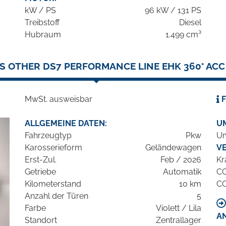
kW / PS
96 kW / 131 PS
Treibstoff
Diesel
Hubraum
1.499 cm³
 OTHER DS7 PERFORMANCE LINE EHK 360° ACC
MwSt. ausweisbar
F
ALLGEMEINE DATEN:
U
Fahrzeugtyp
Pkw
Um
Karosserieform
Geländewagen
V
Erst-Zul.
Feb / 2026
Kr
Getriebe
Automatik
C
Kilometerstand
10 km
C
Anzahl der Türen
5
Farbe
Violett / Lila
A
Standort
Zentrallager