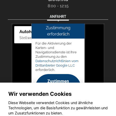
8:00 - 12:15
ANFAHRT
Zustimmung
Autohaus Picker
erforderlich
Stellwerk 5, 57368 Lennestadt
Für die Aktivierung der
Karten- und
Navigationsdienste ist Ihre
Zustimmung zu den
Datenschutzrichtlinien vom
Drittanbieter Google LLC
erforderlich.
Zustimmen
und
Wir verwenden Cookies
aktivieren
Diese Webseite verwendet Cookies und ähnliche
Technologien, um die Basisfunktion zu gewährleisten und
um Zusatzfunktionen zu bieten.