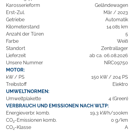
Karosserieform
Geländewagen
Erst-Zul.
Mär / 2023
Getriebe
Automatik
Kilometerstand
14.081 km
Anzahl der Türen
5
Farbe
Weiß
Standort
Zentrallager
Lieferzeit
ab ca. 06.08.2026
Unsere Nummer
NRC09750
MOTOR:
kW / PS
150 kW / 204 PS
Treibstoff
Elektro
UMWELTNORMEN:
Umweltplakette
4 (Green)
VERBRAUCH UND EMISSIONEN NACH WLTP:
Energieverbr. komb.
19,3 kWh/100km
CO
-Emissionen komb.
0 g/km
2
CO
-Klasse
A
2