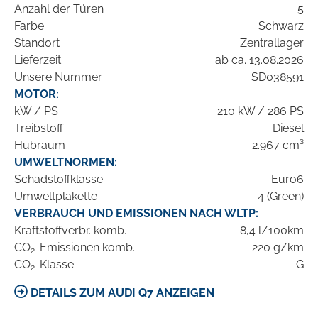
Anzahl der Türen
5
Farbe
Schwarz
Standort
Zentrallager
Lieferzeit
ab ca. 13.08.2026
Unsere Nummer
SD038591
MOTOR:
kW / PS
210 kW / 286 PS
Treibstoff
Diesel
Hubraum
2.967 cm³
UMWELTNORMEN:
Schadstoffklasse
Euro6
Umweltplakette
4 (Green)
VERBRAUCH UND EMISSIONEN NACH WLTP:
Kraftstoffverbr. komb.
8,4 l/100km
CO
-Emissionen komb.
220 g/km
2
CO
-Klasse
G
2
DETAILS ZUM AUDI Q7 ANZEIGEN