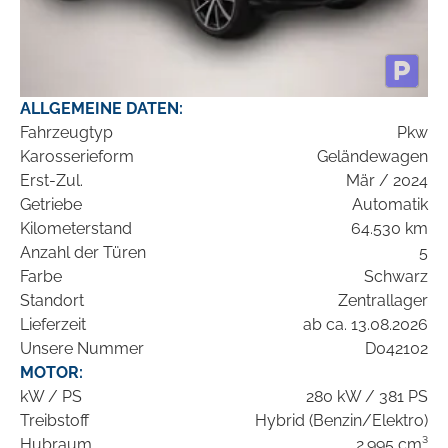
ALLGEMEINE DATEN:
Fahrzeugtyp
Pkw
Karosserieform
Geländewagen
Erst-Zul.
Mär / 2024
Getriebe
Automatik
Kilometerstand
64.530 km
Anzahl der Türen
5
Farbe
Schwarz
Standort
Zentrallager
Lieferzeit
ab ca. 13.08.2026
Unsere Nummer
D042102
MOTOR:
kW / PS
280 kW / 381 PS
Treibstoff
Hybrid (Benzin/Elektro)
Hubraum
2.995 cm³