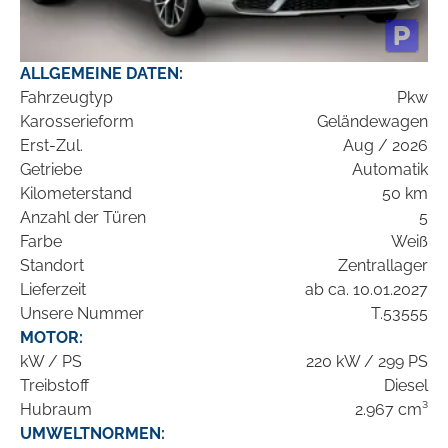
ALLGEMEINE DATEN:
Fahrzeugtyp
Pkw
Karosserieform
Geländewagen
Erst-Zul.
Aug / 2026
Getriebe
Automatik
Kilometerstand
50 km
Anzahl der Türen
5
Farbe
Weiß
Standort
Zentrallager
Lieferzeit
ab ca. 10.01.2027
Unsere Nummer
T.53555
MOTOR:
kW / PS
220 kW / 299 PS
Treibstoff
Diesel
Hubraum
2.967 cm³
UMWELTNORMEN: