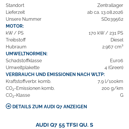
Standort
Zentrallager
Lieferzeit
ab ca. 13.08.2026
Unsere Nummer
SD039562
MOTOR:
kW / PS
170 kW / 231 PS
Treibstoff
Diesel
Hubraum
2.967 cm³
UMWELTNORMEN:
Schadstoffklasse
Euro6
Umweltplakette
4 (Green)
VERBRAUCH UND EMISSIONEN NACH WLTP:
Kraftstoffverbr. komb.
7,9 l/100km
CO
-Emissionen komb.
200 g/km
2
CO
-Klasse
G
2
DETAILS ZUM AUDI Q7 ANZEIGEN
AUDI Q7 55 TFSI QU. S