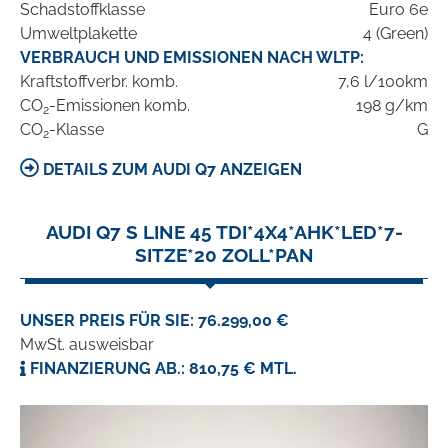
Schadstoffklasse
Euro 6e
Umweltplakette
4 (Green)
VERBRAUCH UND EMISSIONEN NACH WLTP:
Kraftstoffverbr. komb.
7,6 l/100km
CO
-Emissionen komb.
198 g/km
2
CO
-Klasse
G
2
DETAILS ZUM AUDI Q7 ANZEIGEN
AUDI Q7 S LINE 45 TDI*4X4*AHK*LED*7-
SITZE*20 ZOLL*PAN
UNSER PREIS FÜR SIE: 76.299,00 €
MwSt. ausweisbar
FINANZIERUNG AB.: 810,75 € MTL.