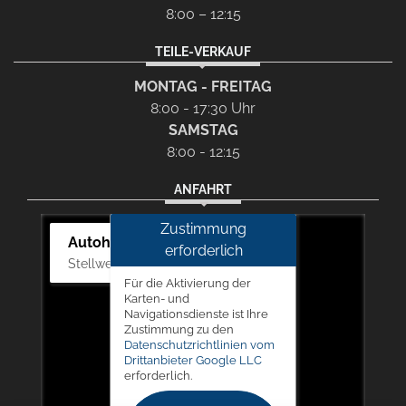
8:00 – 12:15
TEILE-VERKAUF
MONTAG - FREITAG
8:00 - 17:30 Uhr
SAMSTAG
8:00 - 12:15
ANFAHRT
Zustimmung
Autohaus Picker
erforderlich
Stellwerk 5, 57368 Lennestadt
Für die Aktivierung der
Karten- und
Navigationsdienste ist Ihre
Zustimmung zu den
Datenschutzrichtlinien vom
Drittanbieter Google LLC
erforderlich.