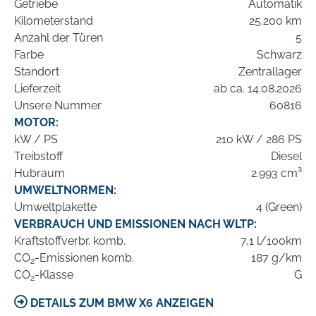
Getriebe
Automatik
Kilometerstand
25.200 km
Anzahl der Türen
5
Farbe
Schwarz
Standort
Zentrallager
Lieferzeit
ab ca. 14.08.2026
Unsere Nummer
60816
MOTOR:
kW / PS
210 kW / 286 PS
Treibstoff
Diesel
Hubraum
2.993 cm³
UMWELTNORMEN:
Umweltplakette
4 (Green)
VERBRAUCH UND EMISSIONEN NACH WLTP:
Kraftstoffverbr. komb.
7,1 l/100km
CO
-Emissionen komb.
187 g/km
2
CO
-Klasse
G
2
DETAILS ZUM BMW X6 ANZEIGEN