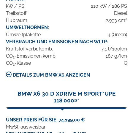
kW / PS
210 kW / 286 PS
Treibstoff
Diesel
Hubraum
2.993 cm³
UMWELTNORMEN:
Umweltplakette
4 (Green)
VERBRAUCH UND EMISSIONEN NACH WLTP:
Kraftstoffverbr. komb.
7,1 l/100km
CO
-Emissionen komb.
187 g/km
2
CO
-Klasse
G
2
DETAILS ZUM BMW X6 ANZEIGEN
BMW X6 30 D XDRIVE M SPORT*UPE
118.000¤*
UNSER PREIS FÜR SIE: 74.199,00 €
MwSt. ausweisbar