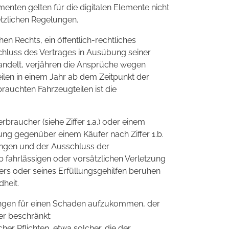
nten gelten für die digitalen Elemente nicht
tzlichen Regelungen.
hen Rechts, ein öffentlich-rechtliches
hluss des Vertrages in Ausübung seiner
handelt, verjähren die Ansprüche wegen
en in einem Jahr ab dem Zeitpunkt der
auchten Fahrzeugteilen ist die
rbraucher (siehe Ziffer 1.a.) oder einem
rung gegenüber einem Käufer nach Ziffer 1.b.
ngen und der Ausschluss der
b fahrlässigen oder vorsätzlichen Verletzung
ters oder seines Erfüllungsgehilfen beruhen
heit.
ungen für einen Schaden aufzukommen, der
er beschränkt:
her Pflichten, etwa solcher, die der