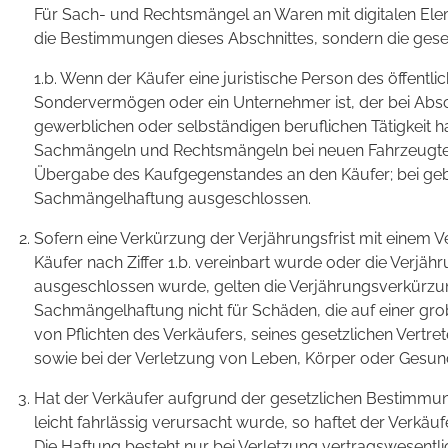
Für Sach- und Rechtsmängel an Waren mit digitalen Eleme
die Bestimmungen dieses Abschnittes, sondern die gese
1.b. Wenn der Käufer eine juristische Person des öffentlic
Sondervermögen oder ein Unternehmer ist, der bei Absc
gewerblichen oder selbständigen beruflichen Tätigkeit 
Sachmängeln und Rechtsmängeln bei neuen Fahrzeugteil
Übergabe des Kaufgegenstandes an den Käufer; bei gebr
Sachmängelhaftung ausgeschlossen.
Sofern eine Verkürzung der Verjährungsfrist mit einem Ve
Käufer nach Ziffer 1.b. vereinbart wurde oder die Verjäh
ausgeschlossen wurde, gelten die Verjährungsverkürzu
Sachmängelhaftung nicht für Schäden, die auf einer gro
von Pflichten des Verkäufers, seines gesetzlichen Vertre
sowie bei der Verletzung von Leben, Körper oder Gesund
Hat der Verkäufer aufgrund der gesetzlichen Bestimm
leicht fahrlässig verursacht wurde, so haftet der Verkäuf
Die Haftung besteht nur bei Verletzung vertragswesentlic