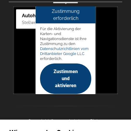
Zustimmung
Autohaus Picker
erforderlich
Stellwerk 5, 57368 Lennestadt
Für die Aktivierung der
Karten- und
Navigationsdienste ist Ihre
Zustimmung zu den
Datenschutzrichtlinien vom
Drittanbieter Google LLC
erforderlich.
Zustimmen
und
aktivieren
Copyright © 2026. Autohaus Picker