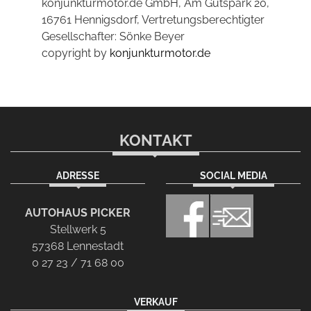
konjunkturmotor.de GmbH, Am Gutspark 20,
16761 Hennigsdorf, Vertretungsberechtigter
Gesellschafter: Sönke Beyer
copyright by
konjunkturmotor.de
KONTAKT
ADRESSE
SOCIAL MEDIA
AUTOHAUS PICKER
Stellwerk 5
57368 Lennestadt
0 27 23 / 71 68 00
VERKAUF