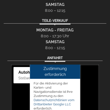
SAMSTAG
8:00 – 12:15
TEILE-VERKAUF
MONTAG - FREITAG
8:00 - 17:30 Uhr
SAMSTAG
8:00 - 12:15
ANFAHRT
Zustimmung
Autohaus Picker
erforderlich
Stellwerk 5, 57368 Lennestadt
Für die Aktivierung der
Karten- und
Navigationsdienste ist Ihre
Zustimmung zu den
Datenschutzrichtlinien vom
Drittanbieter Google LLC
erforderlich.